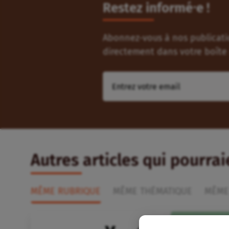
Restez informé⸱e !
Abonnez-vous à nos publicatio
directement dans votre boîte 
Autres articles qui pourra
MÊME RUBRIQUE
MÊME THÉMATIQUE
MÊME