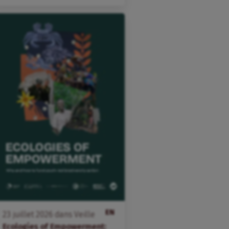
EN
23
juillet
2026
dans
Veille
Ecologies of Empowerment: