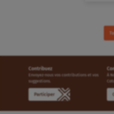
To
Contribuez
Co
Envoyez-nous vos contributions et vos
À N
suggestions.
Cot
Participer