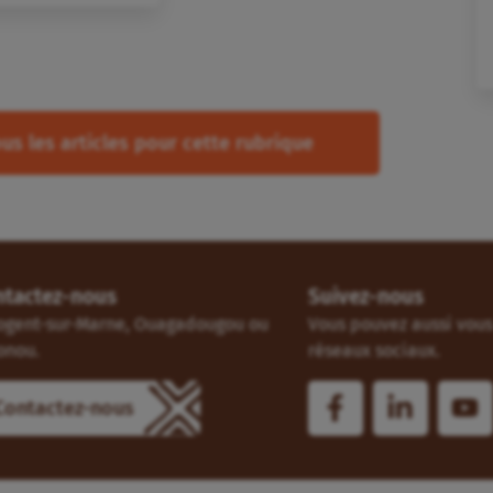
us les articles pour cette rubrique
ntactez-nous
Suivez-nous
ogent-sur-Marne, Ouagadougou ou
Vous pouvez aussi vous 
onou.
réseaux sociaux.
Contactez-nous