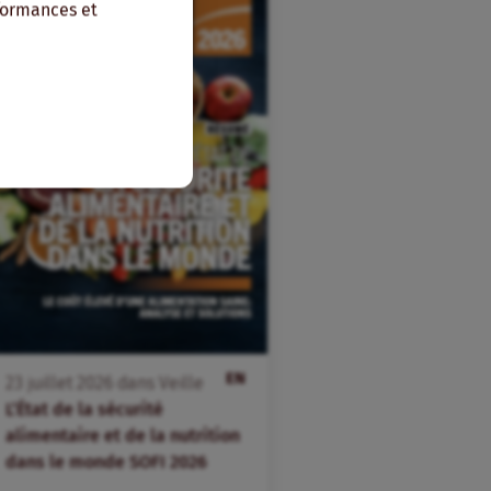
rformances et
EN
23
juillet
2026
dans
Veille
L’État de la sécurité
alimentaire et de la nutrition
dans le monde SOFI 2026