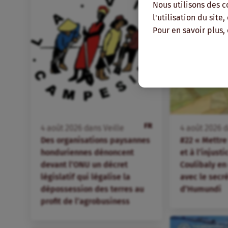
Nous utilisons des c
l'utilisation du site
Pour en savoir plus,
FR
4
août
2026
dans
Veille
4
août
2026
d
Des organisations paysannes
#22 « Mettre 
honduriennes dénoncent
et à l’injust
devant l’ONU un décret
Coulibaly en
législatif qui légalise la
avec le secr
dépossession des terres au
d’Humundi
profit de l’agrobusiness