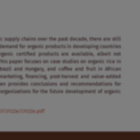
c supply chains over the past decade, there are still
 demand for organic products in developing countries
anic certified products are available, albeit not
his paper focuses on case studies on organic rice in
Brazil and Hungary, and coffee and fruit in African
 marketing, financing, post-harvest and value-added
hen provides conclusions and recommendations for
organizations for the future development of organic
7/i3122e/i3122e.pdf