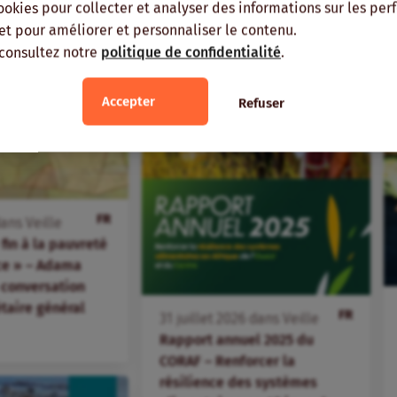
ookies pour collecter et analyser des informations sur les pe
, et pour améliorer et personnaliser le contenu.
 consultez notre
politique de confidentialité
.
Accepter
Refuser
FR
ans
Veille
fin à la pauvreté
ice » – Adama
 conversation
étaire général
FR
31
juillet
2026
dans
Veille
Rapport annuel 2025 du
CORAF – Renforcer la
résilience des systèmes