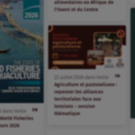
alimentaires en Afrique de
l’Ouest et du Centre
FR
22
juillet
2026
dans
Veille
Agriculture et pastoralisme :
repenser les alliances
territoriales face aux
tensions – session
EN
6
dans
Veille
thématique
 World Fisheries
ture 2026