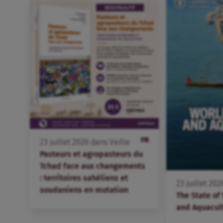
FR
23
juillet
2026
dans
Veille
Pasteurs et agropasteurs du
Tchad face aux changements
: territoires sahéliens et
23
juillet
202
soudaniens en mutation
The State of
and Aquacul