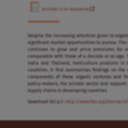
Accéder à la ressource
Despite the increasing attention given to organi
significant market opportunities to pursue. The
continues to grow and price premiums for org
comparable with those of a decade or so ago. T
India and Thailand, horticulture products in 
countries. It first summarizes findings on the
components of these organic ventures and t
policy-makers, the private sector and support 
supply chains in developing countries.
Download (62 p.) :
http://www.fao.org/docrep/01