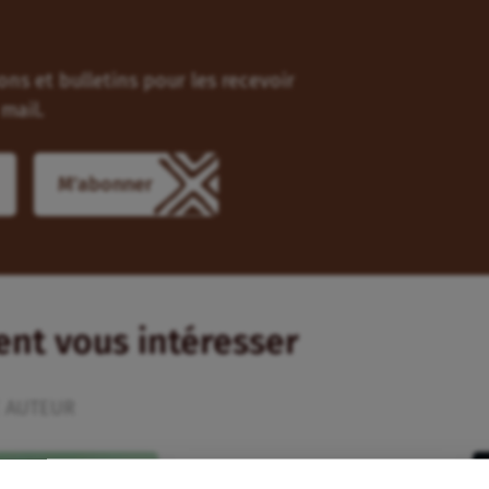
ns et bulletins pour les recevoir
mail.
M'abonner
ient vous intéresser
 AUTEUR