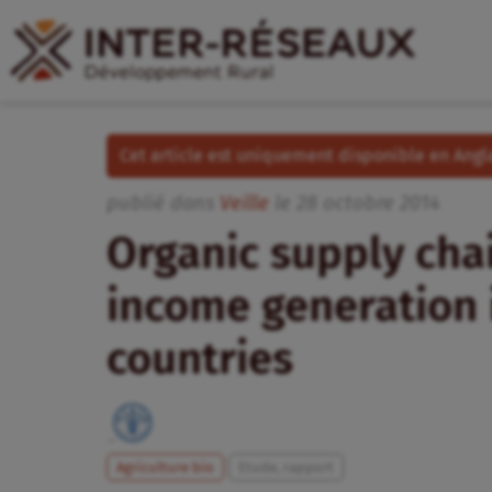
Cet article est uniquement disponible en Angla
publié dans
Veille
le
28
octobre
2014
Organic supply cha
income generation 
countries
Agriculture bio
Etude, rapport