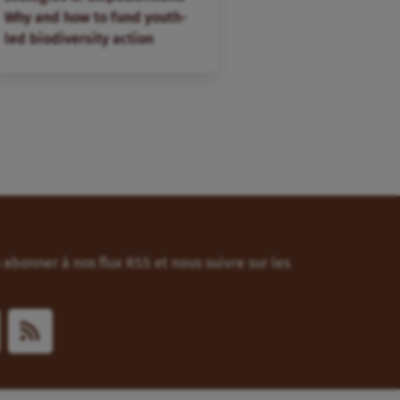
Why and how to fund youth-
led biodiversity action
abonner à nos flux RSS et nous suivre sur les