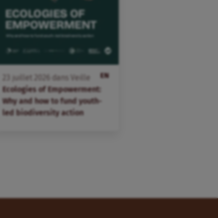
EN
23
juillet
2026
dans
Veille
Ecologies of Empowerment:
Why and how to fund youth-
led biodiversity action