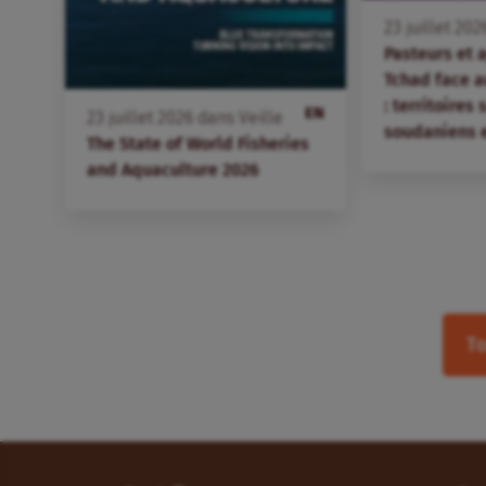
23
juillet
202
Pasteurs et 
Tchad face 
: territoires
EN
23
juillet
2026
dans
Veille
soudaniens 
The State of World Fisheries
and Aquaculture 2026
To