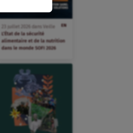
EN
23
juillet
2026
dans
Veille
L’État de la sécurité
alimentaire et de la nutrition
dans le monde SOFI 2026