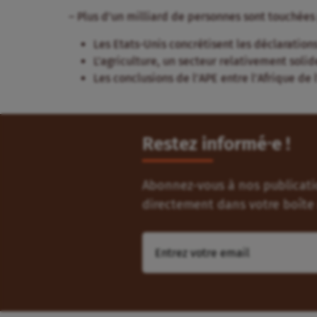
– Plus d’un milliard de personnes sont touchées
Les Etats-Unis concrétisent les déclarations
L’agriculture, un secteur relativement solid
Les conclusions de l’APE entre l’Afrique de
Restez informé⸱e !
Abonnez-vous à nos publicatio
directement dans votre boîte 