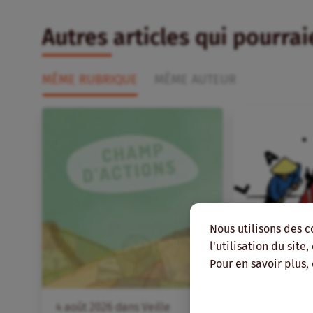
Autres articles qui pourra
MÊME RUBRIQUE
MÊME AUTEUR
Nous utilisons des c
l'utilisation du site
Pour en savoir plus,
FR
4
août
2026
dans
Veille
4
août
2026
d