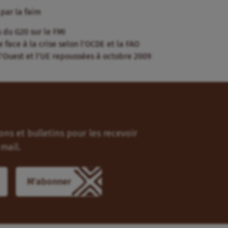
 par la faim
 du G20 sur le FMI
e face à la crise selon l’OCDE et la FAO
 l’Ouest et l’UE repoussées à octobre 2009
ns et bulletins pour les recevoir
mail.