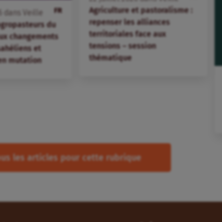
Agriculture et pastoralisme :
FR
6
dans
Veille
repenser les alliances
agropasteurs du
territoriales face aux
aux changements
tensions – session
 sahéliens et
thématique
en mutation
us les articles pour cette rubrique