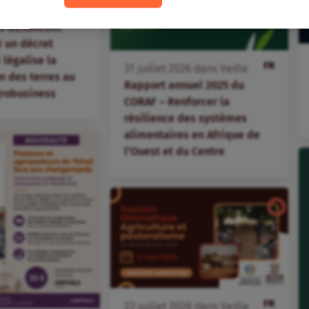
ations paysannes
s dénoncent
 un décret
i légalise la
FR
31
juillet
2026
dans
Veille
 des terres au
Rapport annuel 2025 du
agrobusiness
CORAF – Renforcer la
résilience des systèmes
alimentaires en Afrique de
l’Ouest et du Centre
FR
22
juillet
2026
dans
Veille