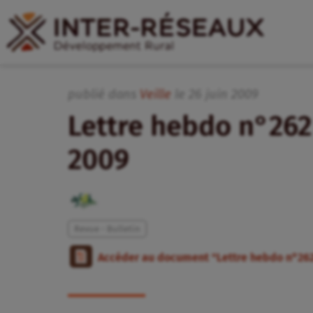
publié dans
Veille
le
26
juin
2009
Lettre hebdo n°262 
2009
Revue - Bulletin
Accéder au document "Lettre hebdo n°26