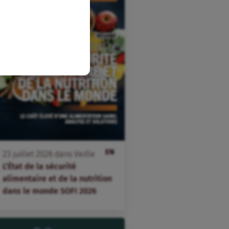
EN
23
juillet
2026
dans
Veille
L’État de la sécurité
alimentaire et de la nutrition
dans le monde SOFI 2026