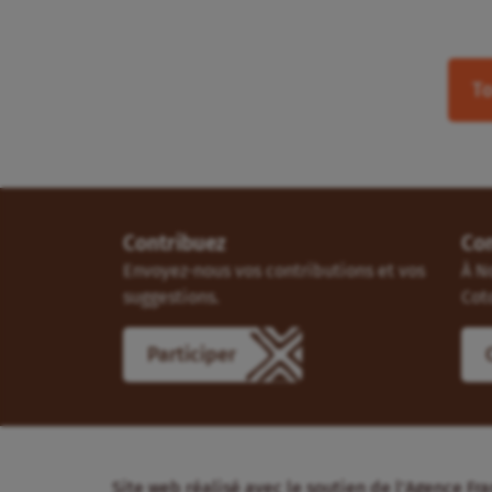
To
Contribuez
Co
Envoyez-nous vos contributions et vos
À N
suggestions.
Cot
Participer
Site web réalisé avec le soutien de l’Agence 