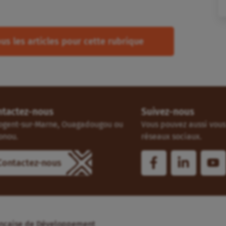
us les articles pour cette rubrique
ntactez-nous
Suivez-nous
ogent-sur-Marne, Ouagadougou ou
Vous pouvez aussi vous 
onou.
réseaux sociaux.
Contactez-nous
Française de Développement