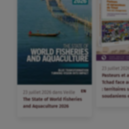
23
juillet
202
Pasteurs et 
Tchad face 
: territoires
EN
23
juillet
2026
dans
Veille
soudaniens 
The State of World Fisheries
and Aquaculture 2026