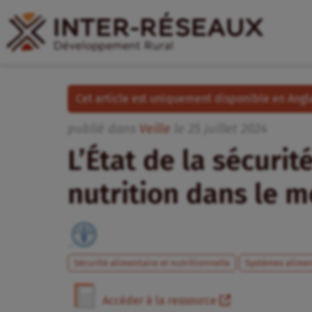
Cet article est uniquement disponible en Angla
publié dans
Veille
le
25
juillet
2024
L’État de la sécurit
nutrition dans le 
Sécurité alimentaire et nutritionnelle
Systèmes alimen
Accéder à la ressource