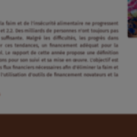
 la faim et de l’insécurité alimentaire ne progressent
et 2.2. Des milliards de personnes n’ont toujours pas
uffisante. Malgré les difficultés, les progrès dans
rser ces tendances, un financement adéquat pour la
iel. Le rapport de cette année propose une définition
s pour son suivi et sa mise en œuvre. L’objectif est
lux financiers nécessaires afin d’éliminer la faim et
l’utilisation d’outils de financement novateurs et la
s