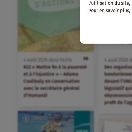
l'utilisation du site
Pour en savoir plus,
FR
4
août
2026
dans
Veille
4
août
2026
d
#22 « Mettre fin à la pauvreté
Des organis
et à l’injustice » – Adama
hondurienne
Coulibaly en conversation
devant l’ONU
avec le secrétaire général
législatif qu
d’Humundi
dépossession
profit de l’