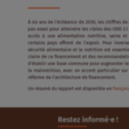
À six ans de l’échéance de 2030, les chiffres de
pas assez pour atteindre les cibles des ODD 2.1 
accès à une alimentation nutritive, saine et s
certains pays offrent de l’espoir. Pour inve
sécurité alimentaire et la nutrition est essent
claire de ce financement et des recommandation
d’établir une base commune pour augmenter les f
la malnutrition, avec un accent particulier sur 
réforme de l’architecture de financement.
Un résumé du rapport est disponible en
françai
Restez informé⸱e !