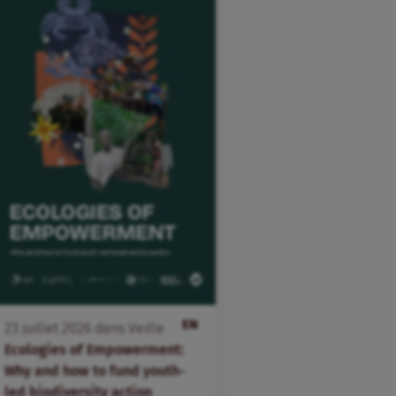
EN
23
juillet
2026
dans
Veille
Ecologies of Empowerment:
Why and how to fund youth-
led biodiversity action