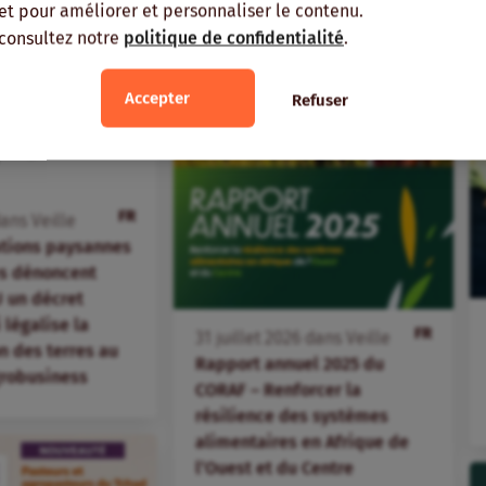
, et pour améliorer et personnaliser le contenu.
 consultez notre
politique de confidentialité
.
Accepter
Refuser
FR
ans
Veille
ations paysannes
s dénoncent
 un décret
i légalise la
FR
31
juillet
2026
dans
Veille
 des terres au
Rapport annuel 2025 du
agrobusiness
CORAF – Renforcer la
résilience des systèmes
alimentaires en Afrique de
l’Ouest et du Centre