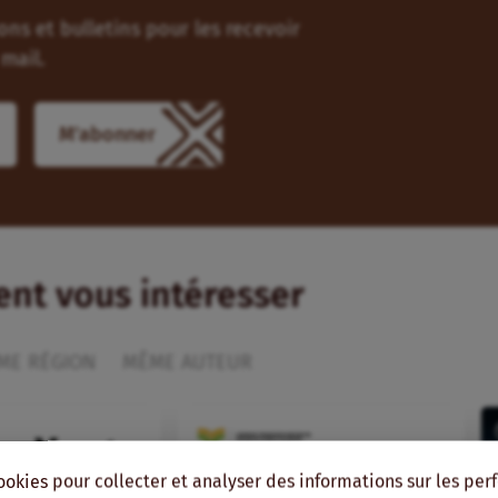
ns et bulletins pour les recevoir
mail.
M'abonner
ient vous intéresser
ME RÉGION
MÊME AUTEUR
ookies pour collecter et analyser des informations sur les pe