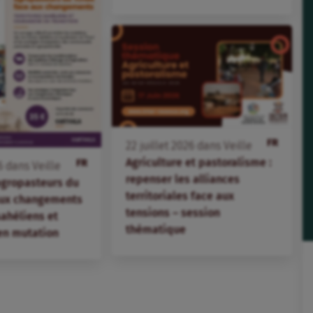
FR
22
juillet
2026
dans
Veille
Agriculture et pastoralisme :
FR
6
dans
Veille
repenser les alliances
agropasteurs du
territoriales face aux
aux changements
tensions – session
 sahéliens et
thématique
en mutation