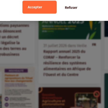
Accepter
Refuser
FR
ans
Veille
ations paysannes
s dénoncent
 un décret
i légalise la
FR
31
juillet
2026
dans
Veille
 des terres au
Rapport annuel 2025 du
agrobusiness
CORAF – Renforcer la
résilience des systèmes
alimentaires en Afrique de
l’Ouest et du Centre