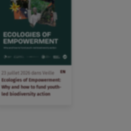
EN
23
juillet
2026
dans
Veille
Ecologies of Empowerment:
Why and how to fund youth-
led biodiversity action