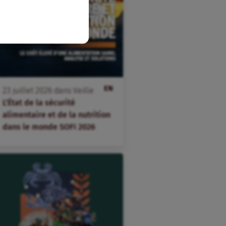
EN
23
juillet
2026
dans
Veille
L’État de la sécurité
alimentaire et de la nutrition
dans le monde SOFI 2026