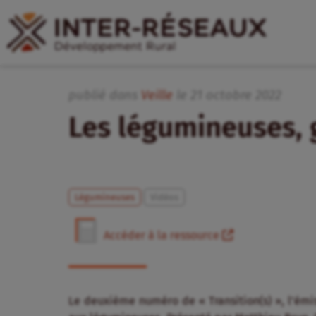
publié dans
Veille
le
21
octobre
2022
Les légumineuses, 
Légumineuses
Vidéos
Accéder à la ressource
Le deuxième numéro de « Transition(s) »,
l’émi