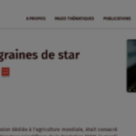
A PROPOS
PAGES THÉMATIQUES
PUBLICATIONS
graines de star
ssion dédiée à l’agriculture mondiale
, était consacré