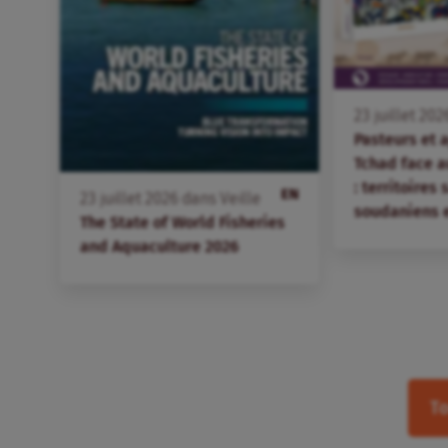
23
juillet
202
Pasteurs et 
Tchad face 
: territoires
EN
23
juillet
2026
dans
Veille
soudaniens 
The State of World Fisheries
and Aquaculture 2026
To