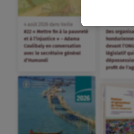
FR
4
août
2026
dans
Veille
4
août
2026
d
#22 « Mettre fin à la pauvreté
Des organis
et à l’injustice » – Adama
hondurienne
Coulibaly en conversation
devant l’ONU
avec le secrétaire général
législatif qu
d’Humundi
dépossession
profit de l’