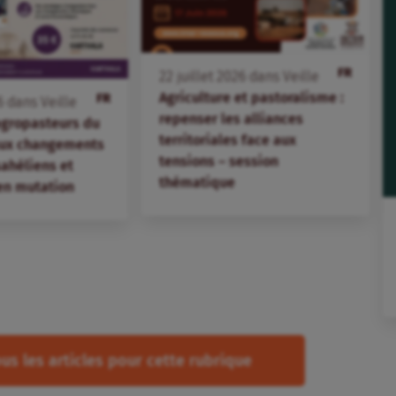
FR
22
juillet
2026
dans
Veille
Agriculture et pastoralisme :
FR
6
dans
Veille
repenser les alliances
agropasteurs du
territoriales face aux
aux changements
tensions – session
 sahéliens et
thématique
en mutation
us les articles pour cette rubrique