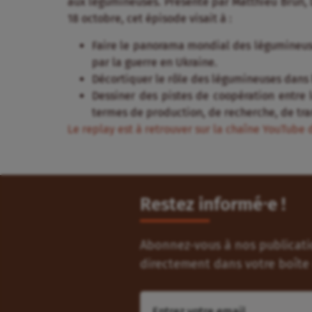
aux légumineuses. Présenté par Matthieu Brun, D
18 octobre, cet épisode visait à :
Faire le panorama mondial des légumineuse
par la guerre en Ukraine.
Décortiquer le rôle des légumineuses dans l
Dessiner des pistes de coopération entre 
termes de production, de recherche, de tra
Le replay est à retrouver sur la chaîne YouTube
Restez informé⸱e !
Abonnez-vous à nos publicatio
directement dans votre boîte 