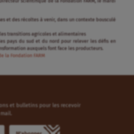
irecteur scientifique de la Fondation FARM, le mardi
s et des récoltes à venir, dans un contexte bousculé
es transitions agricoles et alimentaires
les pays du sud et du nord pour relever les défis en
nsformation auxquels font face les producteurs.
 de la Fondation FARM
ns et bulletins pour les recevoir
mail.