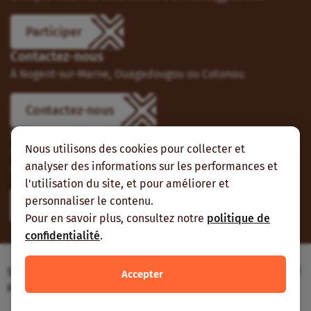
Participer
Contactez-nous
À Nogent-sur-Marne, Ouagadougou ou Cotonou.
Contactez-nous
Suivez-nous
Nous utilisons des cookies pour collecter et
Vous pouvez aussi vous abonner à nos flux RSS et nous
analyser des informations sur les performances et
suivre sur les réseaux sociaux.
l'utilisation du site, et pour améliorer et
personnaliser le contenu.
Pour en savoir plus, consultez notre
politique de
confidentialité
.
Site web réalisé avec le soutien de l’Agence
Accepter
Française de Développement