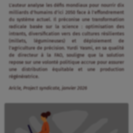
L’auteur analyse les défis mondiaux pour nourrir dix
milliards d’humains d’ici 2050 face à l’effondrement
du système actuel. Il préconise une transformation
radicale basée sur la science : optimisation des
intrants, diversification vers des cultures résilientes
(millets, légumineuses) et déploiement de
l’agriculture de précision. Yurdi Yasmi, en sa qualité
de directeur à la FAO, souligne que la solution
repose sur une volonté politique accrue pour assurer
une distribution équitable et une production
régénératrice.
Aricle, Project syndicate, janvier 2026