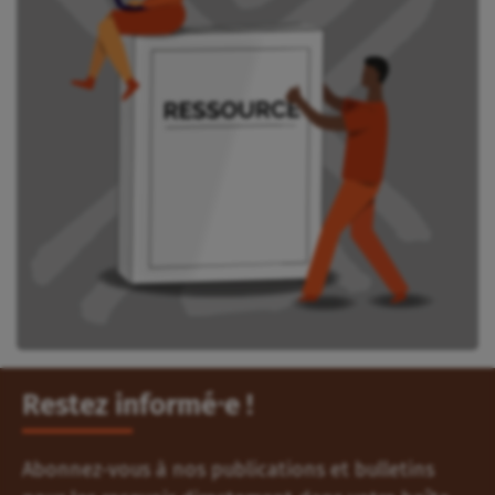
Restez informé⸱e !
Abonnez-vous à nos publications et bulletins