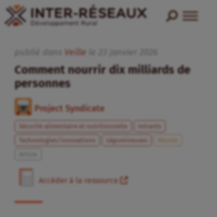
publié dans
Veille
le
23
janvier
2026
Comment nourrir dix milliards de
personnes
Project Syndicate
Sécurité alimentaire et nutritionnelle
Intrants
Technologies/innovations
Légumineuses
Monde
Article
Accéder à la ressource