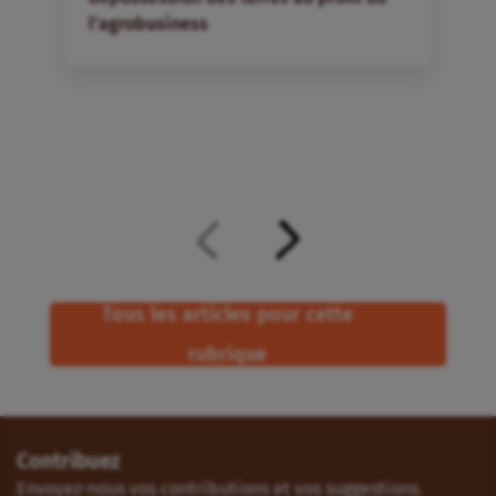
l’agrobusiness
Tous les articles pour cette
rubrique
Contribuez
Envoyez-nous vos contributions et vos suggestions.