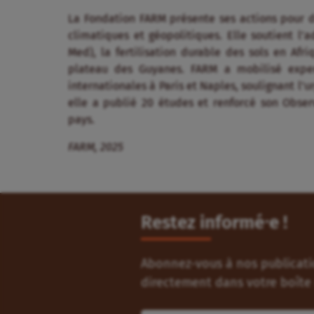
La Fondation FARM présente ses actions pour d
climatiques et géopolitiques. Elle soutient l’
Med), la fertilisation durable des sols en Afr
plateau des Guyanes. FARM a mobilisé exper
internationales à Paris et Naples, soulignant l’
elle a publié 20 études et renforcé son Obser
pays.
FARM, 2025
Restez informé⸱e !
Abonnez-vous à nos publicatio
directement dans votre boîte 