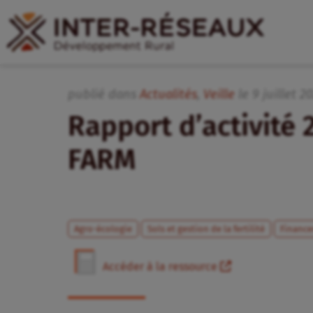
publié dans
Actualités
,
Veille
le
9
juillet
20
Rapport d’activité 
FARM
Agro-écologie
Sols et gestion de la fertilité
Financ
Accéder à la ressource