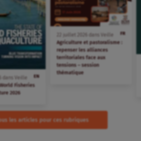
FR
22
juillet
2026
dans
Veille
Agriculture et pastoralisme :
repenser les alliances
territoriales face aux
tensions – session
thématique
EN
6
dans
Veille
 World Fisheries
ture 2026
ous les articles pour ces rubriques