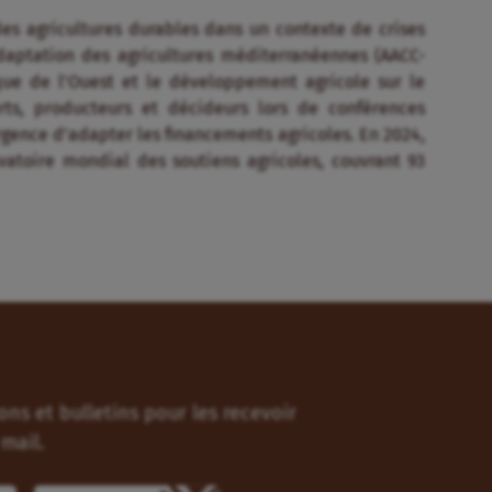
es agricultures durables dans un contexte de crises
adaptation des agricultures méditerranéennes (AACC-
ique de l’Ouest et le développement agricole sur le
ts, producteurs et décideurs lors de conférences
urgence d’adapter les financements agricoles. En 2024,
vatoire mondial des soutiens agricoles, couvrant 93
ns et bulletins pour les recevoir
mail.