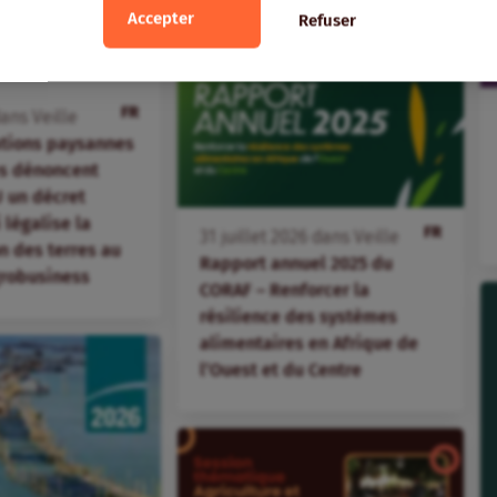
Accepter
Refuser
FR
ans
Veille
ations paysannes
s dénoncent
 un décret
i légalise la
FR
31
juillet
2026
dans
Veille
 des terres au
Rapport annuel 2025 du
agrobusiness
CORAF – Renforcer la
résilience des systèmes
alimentaires en Afrique de
l’Ouest et du Centre