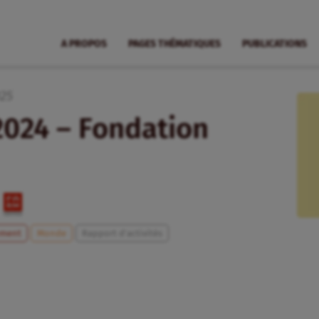
A PROPOS
PAGES THÉMATIQUES
PUBLICATIONS
25
2024 – Fondation
ement
Monde
Rapport d'activités