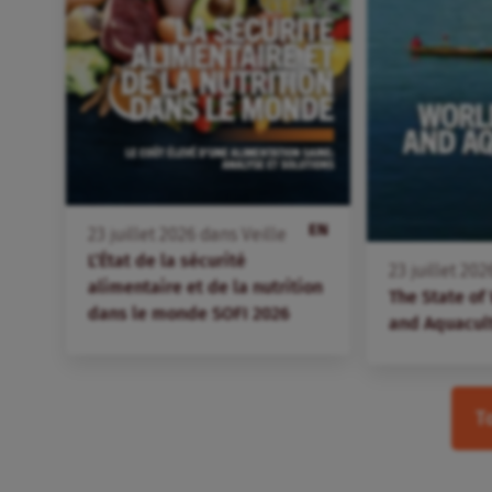
EN
23
juillet
2026
dans
Veille
L’État de la sécurité
23
juillet
202
alimentaire et de la nutrition
The State of
dans le monde SOFI 2026
and Aquacul
T