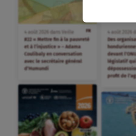
FR
4
août
2026
dans
Veille
4
août
2026
d
#22 « Mettre fin à la pauvreté
Des organis
et à l’injustice » – Adama
hondurienne
Coulibaly en conversation
devant l’ONU
avec le secrétaire général
législatif qu
d’Humundi
dépossession
profit de l’