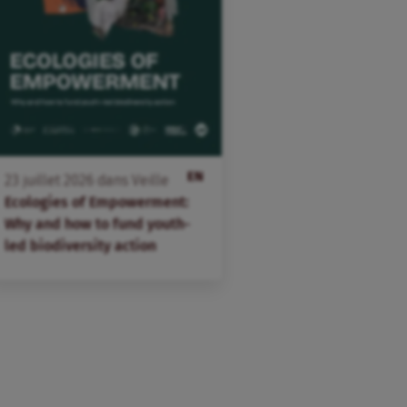
EN
23
juillet
2026
dans
Veille
Ecologies of Empowerment:
Why and how to fund youth-
led biodiversity action