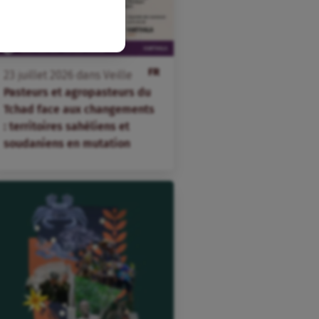
FR
23
juillet
2026
dans
Veille
Pasteurs et agropasteurs du
Tchad face aux changements
: territoires sahéliens et
soudaniens en mutation