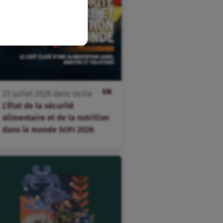
EN
23
juillet
2026
dans
Veille
L’État de la sécurité
alimentaire et de la nutrition
dans le monde SOFI 2026