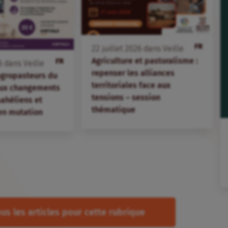
FR
22
juillet
2026
dans
Veille
Agriculture et pastoralisme :
FR
6
dans
Veille
repenser les alliances
agropasteurs du
territoriales face aux
aux changements
tensions – session
 sahéliens et
thématique
en mutation
us les articles pour cette rubrique