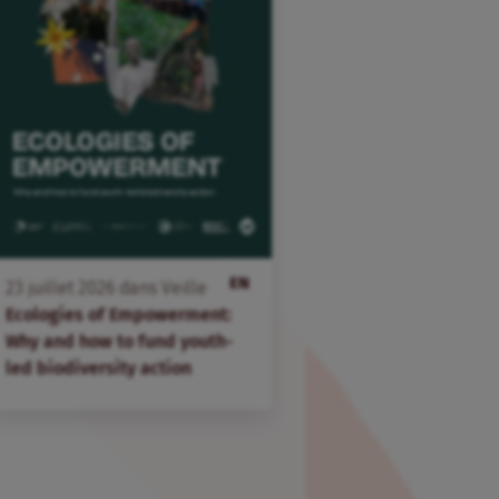
EN
23
juillet
2026
dans
Veille
Ecologies of Empowerment:
Why and how to fund youth-
led biodiversity action