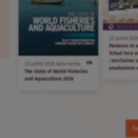
23
juillet
202
Pasteurs et 
Tchad face 
: territoires
EN
23
juillet
2026
dans
Veille
soudaniens 
The State of World Fisheries
and Aquaculture 2026
To