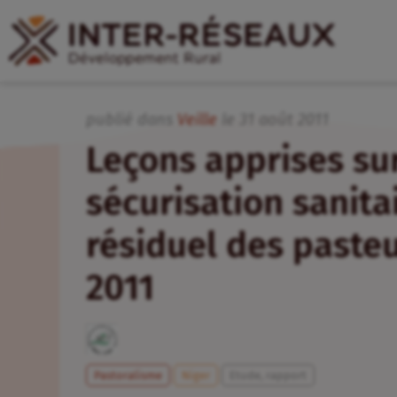
publié dans
Veille
le
31
août
2011
Leçons apprises sur
sécurisation sanita
résiduel des pasteu
2011
Pastoralisme
Niger
Etude, rapport