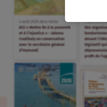
FR
4
août
2026
dans
Veille
4
août
2026
d
#22 « Mettre fin à la pauvreté
Des organis
et à l’injustice » – Adama
hondurienne
Coulibaly en conversation
devant l’ONU
avec le secrétaire général
législatif qu
d’Humundi
dépossession
profit de l’