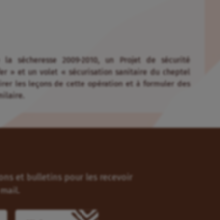
e la sécheresse 2009-2010, un Projet de sécurité
er » et un volet « sécurisation sanitaire du cheptel
irer les leçons de cette opération et à formuler des
ilaire.
ns et bulletins pour les recevoir
mail.