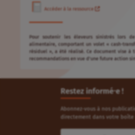
Accéder à la ressource
Pour soutenir les éleveurs sinistrés lors d
alimentaire, comportant un volet « cash-transf
résiduel », a été réalisé. Ce document vise à t
recommandations en vue d’une future action sim
Restez informé⸱e !
Abonnez-vous à nos publicatio
directement dans votre boîte 