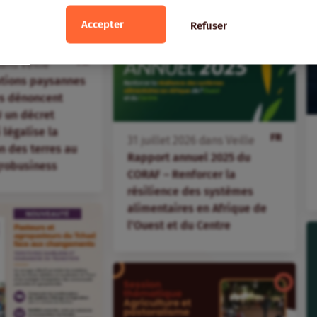
Accepter
Refuser
FR
ans
Veille
ations paysannes
s dénoncent
 un décret
i légalise la
FR
31
juillet
2026
dans
Veille
 des terres au
Rapport annuel 2025 du
agrobusiness
CORAF – Renforcer la
résilience des systèmes
alimentaires en Afrique de
l’Ouest et du Centre