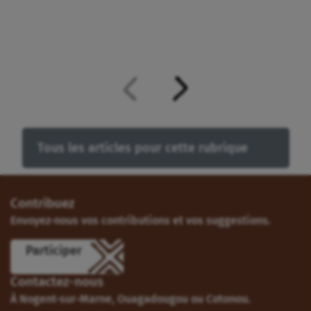
Tous les articles pour cette rubrique
Contribuez
Envoyez-nous vos contributions et vos suggestions.
Participer
Contactez-nous
À Nogent-sur-Marne, Ouagadougou ou Cotonou.