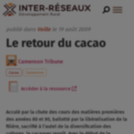
publié dans
Veille
le
19
août
2009
Le retour du cacao
Cameroon Tribune
Cacao
Cameroun
Accéder à la ressource
Acculé par la chute des cours des matières premières
des années 80 et 90, ballotté par la libéralisation de la
filière, sacrifié à l’autel de la diversification des
cultures, le cacaoyer renaît. Avec le début de la