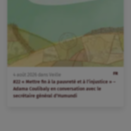
FR
4
août
2026
dans
Veille
#22 « Mettre fin à la pauvreté et à l’injustice » –
Adama Coulibaly en conversation avec le
secrétaire général d’Humundi