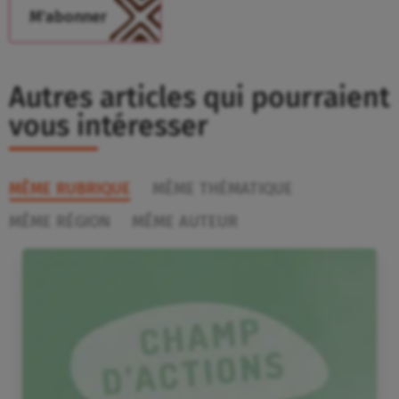
Autres articles qui pourraient
vous intéresser
MÊME RUBRIQUE
MÊME THÉMATIQUE
MÊME RÉGION
MÊME AUTEUR