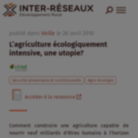
publié dans
Veille
le
26
avril
2010
L’agriculture écologiquement
intensive, une utopie?
Sécurité alimentaire et nutritionnelle
Agro-écologie
Accéder à la ressource
Comment construire une agriculture capable de
nourrir neuf milliards d’êtres humains à l’horizon