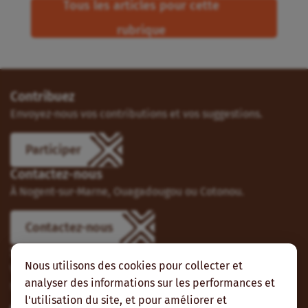
Tous les articles pour cette
rubrique
Contribuez
Envoyez-nous vos contributions et vos suggestions.
Participer
Contactez-nous
À Nogent-sur-Marne, Ouagadougou ou Cotonou.
Contactez-nous
Suivez-nous
Nous utilisons des cookies pour collecter et
Vous pouvez aussi vous abonner à nos flux RSS et nous
analyser des informations sur les performances et
suivre sur les réseaux sociaux.
l'utilisation du site, et pour améliorer et