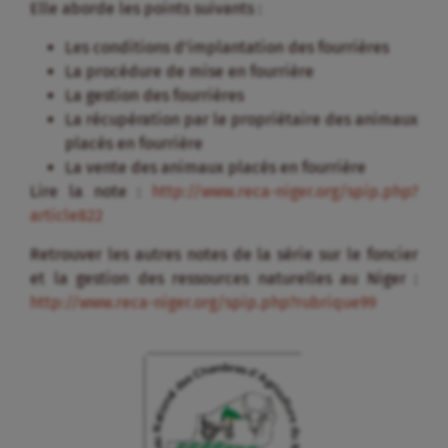
Elle aborde les points suivants :
Les conditions d’implantation des fourrières
La procédure de mise en fourrière
La gestion des fourrières
La récupération par le propriétaire des animaux
placés en fourrière
La vente des animaux placés en fourrière
Lire la note :
http://www.reca-niger.org/spip.php?
article822
Retrouver les autres notes de la série sur le foncier
et la gestion des ressources naturelles au Niger :
http://www.reca-niger.org/spip.php?rubrique99