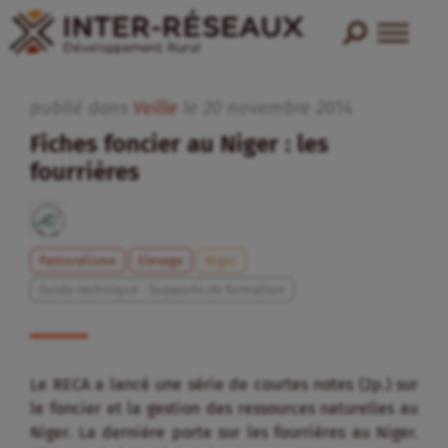
publié dans
Veille
le
20
novembre
2014
Fiches foncier au Niger : les
fourrières
Pastoralisme
Elevage
Niger
Guide technique - Supports de formation
Le RECA a lancé une série de courtes notes (2p.) sur
le foncier et la gestion des ressources naturelles au
Niger. La dernière porte sur les fourrières au Niger.