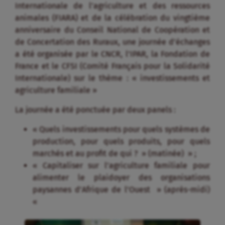
Internationale de l’agriculture et des ressources
animales (FIARA) et de la célébration du vingtième
anniversaire du Conseil National de Coopération et
de Concertation des Ruraux, une journée d’échanges
a été organisée par le CNCR, l’IPAR, la Fondation de
France et le CFSI (Comité Français pour la Solidarité
Internationale) sur le thème : « investissements et
agriculture familiale »
La journée a été ponctuée par deux panels :
« Quels investissements pour quels systèmes de
production, pour quels produits, pour quels
marchés et au profit de qui ? » (matinée) » ;
« Capitaliser sur l’agriculture familiale pour
alimenter le plaidoyer des organisations
paysannes d’Afrique de l’Ouest » (après-midi)
«