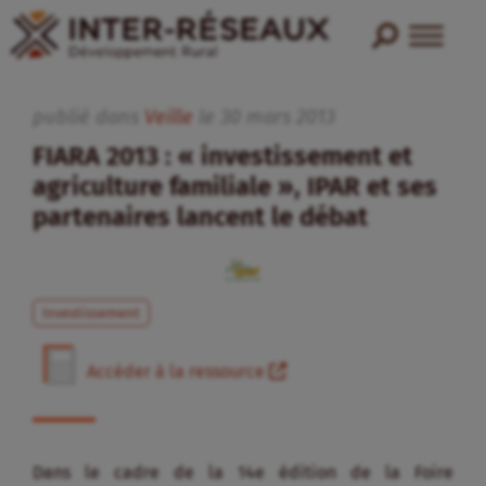
publié dans
Veille
le
30
mars
2013
FIARA 2013 : « investissement et
agriculture familiale », IPAR et ses
partenaires lancent le débat
Investissement
Accéder à la ressource
Dans le cadre de la 14e édition de la Foire