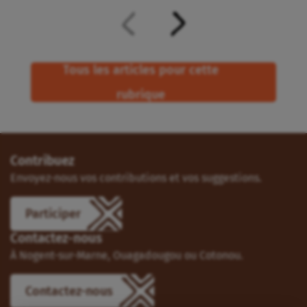
Tous les articles pour cette
rubrique
Contribuez
Envoyez-nous vos contributions et vos suggestions.
Participer
Contactez-nous
À Nogent-sur-Marne, Ouagadougou ou Cotonou.
Contactez-nous