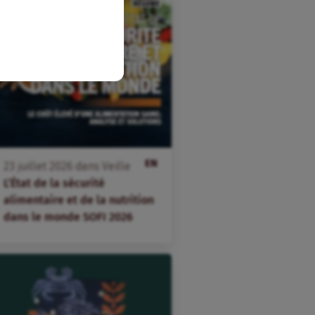
EN
23
juillet
2026
dans
Veille
L’État de la sécurité
alimentaire et de la nutrition
dans le monde SOFI 2026