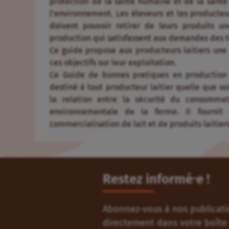
protection de la santé humaine et de la santé 
l’environnement. Les éleveurs et les producteurs
doivent pouvoir retirer de leurs produits 
production qui satisfassent aux demandes des 
Ce guide propose aux producteurs laitiers une
ces objectifs sur leur exploitation.
Ce Guide de bonnes pratiques en production l
destiné à tout producteur laitier quelle que soi
la relation entre la sécurité du consomma
environnementale de la ferme. Il fourni
commercialisation de lait et de produits laitiers
Restez informé⸱e !
Abonnez-vous à nos publicatio
directement dans votre boîte 