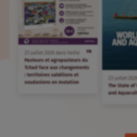
FR
23
juillet
2026
dans
Veille
Pasteurs et agropasteurs du
Tchad face aux changements
: territoires sahéliens et
23
juillet
202
soudaniens en mutation
The State of
and Aquacul