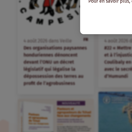
Pour en savoir plus,
FR
4
août
2026
dans
Veille
4
août
2026
d
Des organisations paysannes
#22 « Mettre 
honduriennes dénoncent
et à l’injust
devant l’ONU un décret
Coulibaly en
législatif qui légalise la
avec le secr
dépossession des terres au
d’Humundi
profit de l’agrobusiness