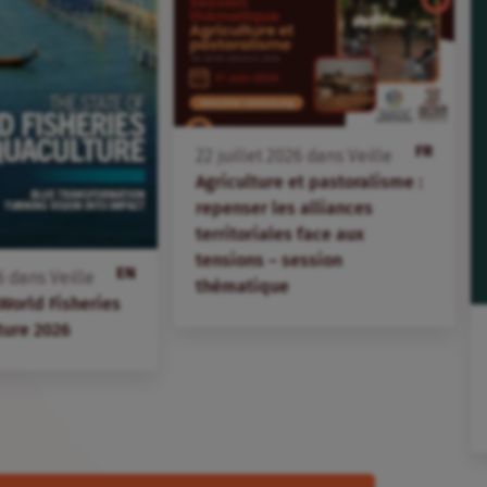
FR
22
juillet
2026
dans
Veille
Agriculture et pastoralisme :
repenser les alliances
territoriales face aux
tensions – session
EN
6
dans
Veille
thématique
 World Fisheries
ture 2026