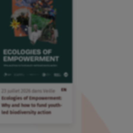
EN
23
juillet
2026
dans
Veille
Ecologies of Empowerment:
Why and how to fund youth-
led biodiversity action