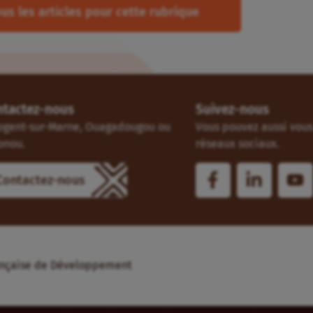
us les articles pour cette rubrique
ntactez-nous
Suivez-nous
ogent-sur-Marne, Ouagadougou ou
Vous pouvez aussi vous 
onou.
réseaux sociaux.
Contactez-nous
Française de Développement