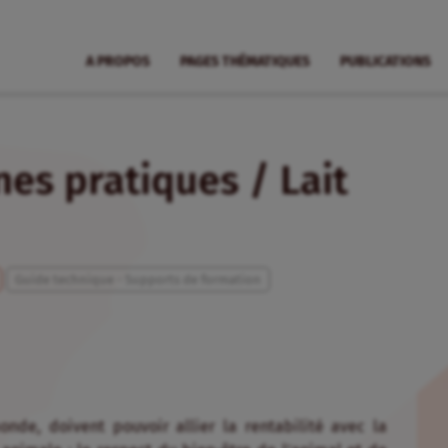
A PROPOS
PAGES THÉMATIQUES
PUBLICATIONS
es pratiques / Lait
Guide technique - Supports de formation
onde, doivent pouvoir allier la rentabilité avec la