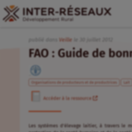
publié dans
Veille
le
30
juillet
2012
FAO : Guide de bonn
Organisations de producteurs et de productrices
Lait
Accéder à la ressource
Les systèmes d’élevage laitier, à travers le m