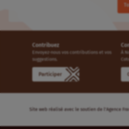
To
Contribuez
Co
Envoyez-nous vos contributions et vos
À N
suggestions.
Cot
Participer
Site web réalisé avec le soutien de l’Agence 