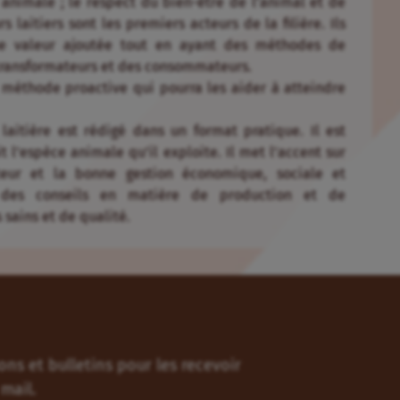
animale ; le respect du bien-être de l’animal et de
 laitiers sont les premiers acteurs de la filière. Ils
une valeur ajoutée tout en ayant des méthodes de
transformateurs et des consommateurs.
 méthode proactive qui pourra les aider à atteindre
aitière est rédigé dans un format pratique. Il est
t l’espèce animale qu’il exploite. Il met l’accent sur
teur et la bonne gestion économique, sociale et
t des conseils en matière de production et de
 sains et de qualité.
ns et bulletins pour les recevoir
mail.