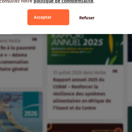
 consultez notre
politique de confidentialité
.
Accepter
Refuser
FR
ans
Veille
fin à la pauvreté
ice » – Adama
 conversation
étaire général
FR
31
juillet
2026
dans
Veille
Rapport annuel 2025 du
CORAF – Renforcer la
résilience des systèmes
alimentaires en Afrique de
l’Ouest et du Centre