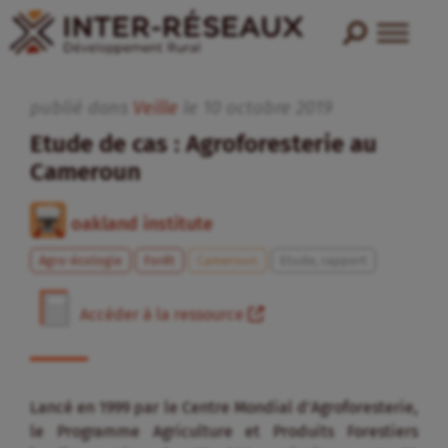
publié dans
Veille
le
10
octobre
2019
Etude de cas : Agroforesterie au
Cameroun
oakland institute
Agro-écologie
Forêt
Cameroun
Etude, rapport
Accéder à la ressource
Lancé en 1999 par le Centre Mondial d’Agroforesterie,
le Programme Agriculture et Produits Forestiers