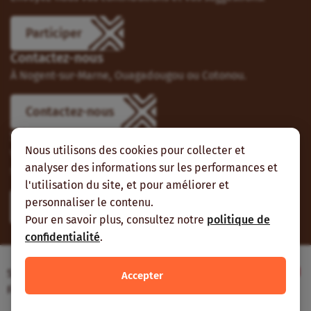
Participer
Contactez-nous
À Nogent-sur-Marne, Ouagadougou ou Cotonou.
Contactez-nous
Suivez-nous
Nous utilisons des cookies pour collecter et
Vous pouvez aussi vous abonner à nos flux RSS et nous
analyser des informations sur les performances et
suivre sur les réseaux sociaux.
l'utilisation du site, et pour améliorer et
personnaliser le contenu.
Pour en savoir plus, consultez notre
politique de
confidentialité
.
Site web réalisé avec le soutien de l’Agence
Accepter
Française de Développement