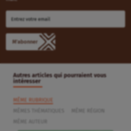
M'abonner
Autres articles qui pourraient vous
intéresser
MÊME RUBRIQUE
MÊMES THÉMATIQUES
MÊME RÉGION
MÊME AUTEUR