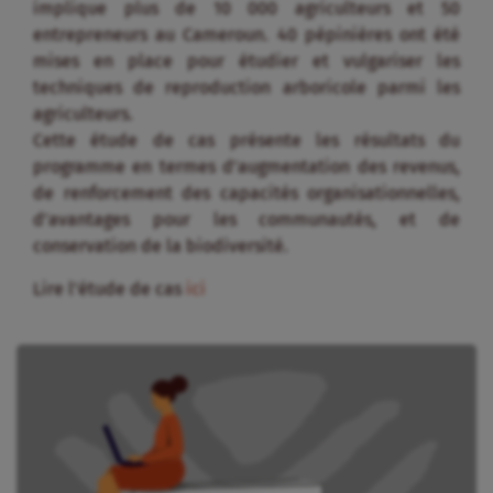
implique plus de 10 000 agriculteurs et 50
entrepreneurs au Cameroun. 40 pépinières ont été
mises en place pour étudier et vulgariser les
techniques de reproduction arboricole parmi les
agriculteurs.
Cette étude de cas présente les résultats du
programme en termes d’augmentation des revenus,
de renforcement des capacités organisationnelles,
d’avantages pour les communautés, et de
conservation de la biodiversité.
Lire l’étude de cas
ici