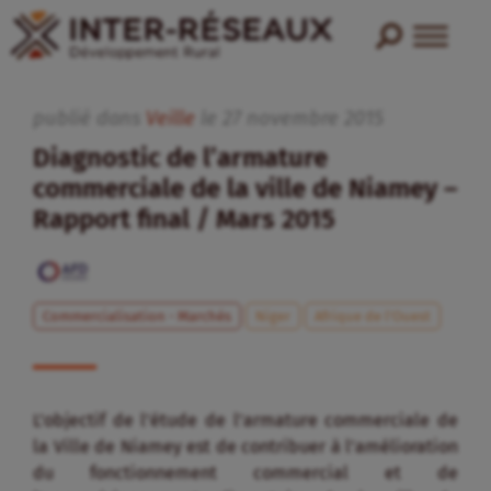
publié dans
Veille
le
27
novembre
2015
Diagnostic de l’armature
commerciale de la ville de Niamey –
Rapport final / Mars 2015
Commercialisation - Marchés
Niger
Afrique de l’Ouest
L’objectif de l’étude de l’armature commerciale de
la Ville de Niamey est de contribuer à l’amélioration
du fonctionnement commercial et de