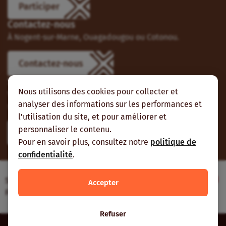
Participer
Contactez-nous
À Nogent-sur-Marne, Ouagadougou ou Cotonou.
Contactez-nous
Suivez-nous
Nous utilisons des cookies pour collecter et
Vous pouvez aussi vous abonner à nos flux RSS et nous
analyser des informations sur les performances et
suivre sur les réseaux sociaux.
l'utilisation du site, et pour améliorer et
personnaliser le contenu.
Pour en savoir plus, consultez notre
politique de
confidentialité
.
Site web réalisé avec le soutien de l’Agence
Accepter
Française de Développement
Refuser
Inter-réseaux | Tous droits réservés |
Mentions légales
|
Plan du