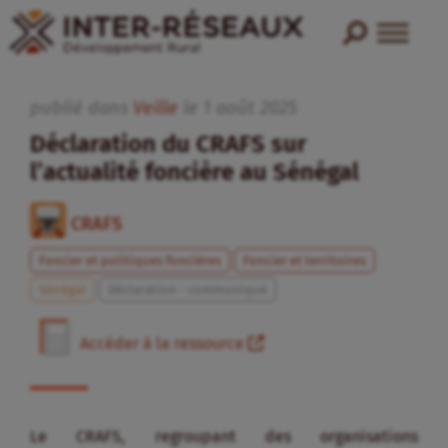
publié dans
Veille
le
1
août
2025
Déclaration du CRAFS sur
l’actualité foncière au Sénégal
CRAFS
Foncier et politiques foncières
Foncier et territoires
Sénégal
Déclaration - communiqué
Accéder à la ressource
Le CRAFS, regroupant des organisations