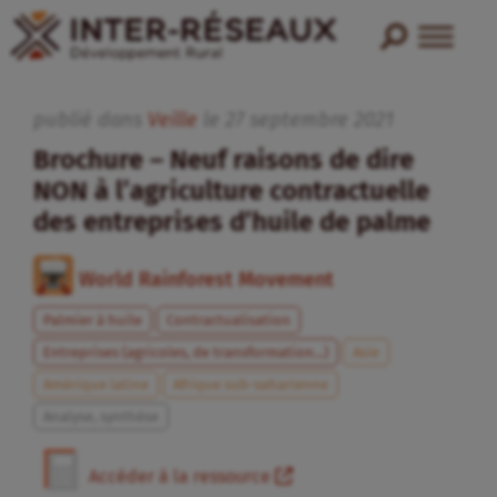
publié dans
Veille
le
27
septembre
2021
Brochure – Neuf raisons de dire
NON à l’agriculture contractuelle
des entreprises d’huile de palme
World Rainforest Movement
Palmier à huile
Contractualisation
Entreprises (agricoles, de transformation...)
Asie
Amérique latine
Afrique sub-saharienne
Analyse, synthèse
Accéder à la ressource