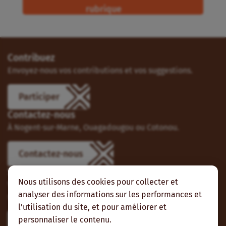
rubrique
Contribuez
Envoyez-nous vos contributions et vos suggestions.
Participer
Contactez-nous
À Nogent-sur-Marne, Ouagadougou ou Cotonou.
Contactez-nous
Suivez-nous
Nous utilisons des cookies pour collecter et
Vous pouvez aussi vous abonner à nos flux RSS et nous
analyser des informations sur les performances et
suivre sur les réseaux sociaux.
l'utilisation du site, et pour améliorer et
personnaliser le contenu.