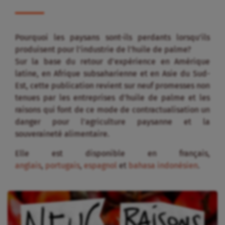
Pourquoi les paysans sont-ils perdants lorsqu’ils
produisent pour l’industrie de l’huile de palme?
Sur la base du retour d’expérience en Amérique
latine, en Afrique subsaharienne et en Asie du Sud-
Est, cette publication revient sur neuf promesses non
tenues par les entreprises d’huile de palme et les
raisons qui font de ce mode de contractualisation un
danger pour l’agriculture paysanne et la
souveraineté alimentaire.
Elle est disponible en français,
anglais
,
portugais
,
espagnol
et
bahasa indonésien
.