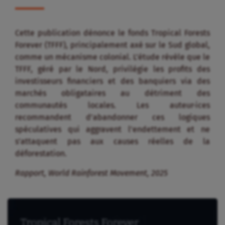
Cette publication dénonce le fonds Tropical Forests
Forever (TFFF), principalement axé sur le Sud global,
comme un mécanisme colonial
.
L’étude révèle que le
TFFF, géré par le Nord, privilégie les profits des
investisseurs financiers et des banquiers via des
marchés obligataires au détriment des
communautés locales
.
Les auteur·ices
recommandent d’abandonner ces logiques
spéculatives qui aggravent l’endettement et ne
s’attaquent pas aux causes réelles de la
déforestation
.
Rapport, World Rainforest Movement, 2025