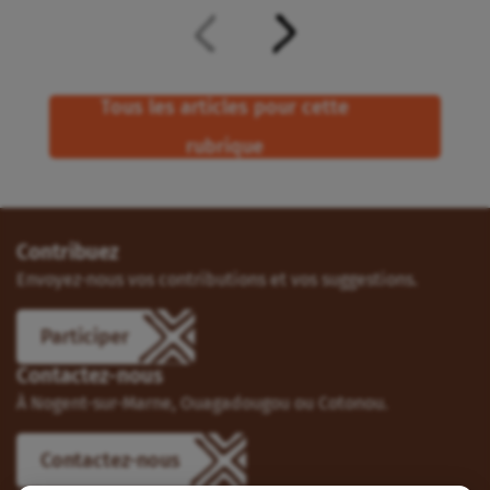
Tous les articles pour cette
rubrique
Contribuez
Envoyez-nous vos contributions et vos suggestions.
Participer
Contactez-nous
À Nogent-sur-Marne, Ouagadougou ou Cotonou.
Contactez-nous