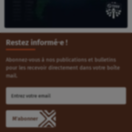
Restez informé⸱e !
Abonnez-vous à nos publications et bulletins
pour les recevoir directement dans votre boîte
mail.