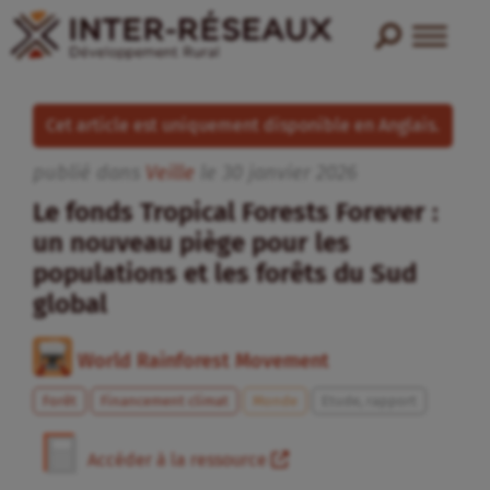
Cet article est uniquement disponible en Anglais.
publié dans
Veille
le
30
janvier
2026
Le fonds Tropical Forests Forever :
un nouveau piège pour les
populations et les forêts du Sud
global
World Rainforest Movement
Forêt
Financement climat
Monde
Etude, rapport
Accéder à la ressource