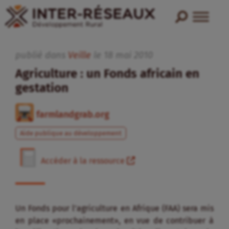
publié dans
Veille
le
18
mai
2010
Agriculture : un Fonds africain en
gestation
farmlandgrab.org
Aide publique au développement
Accéder à la ressource
Un Fonds pour l’agriculture en Afrique (FAA) sera mis
en place «prochainement», en vue de contribuer à