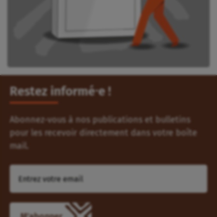
Restez informé⸱e !
Abonnez-vous à nos publications et bulletins
pour les recevoir directement dans votre boîte
mail.
M'abonner