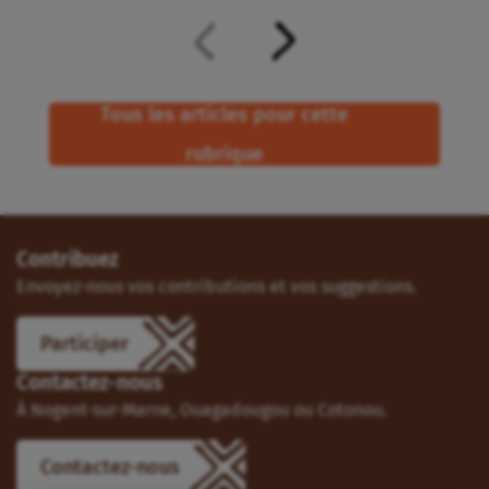
Tous les articles pour cette
rubrique
Contribuez
Envoyez-nous vos contributions et vos suggestions.
Participer
Contactez-nous
À Nogent-sur-Marne, Ouagadougou ou Cotonou.
Contactez-nous