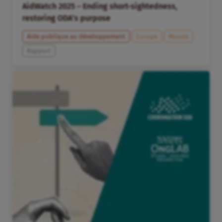
AidWatch 2025 – Ending short-sightedness,
restoring ODA’s purpose
Aide publique au développement
Europe
Monde
Rapport