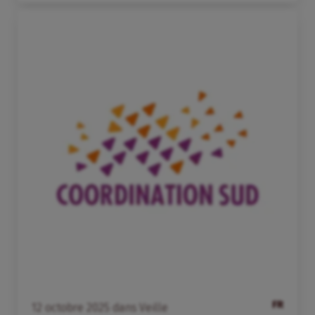
FR
12
octobre
2025
dans
Veille