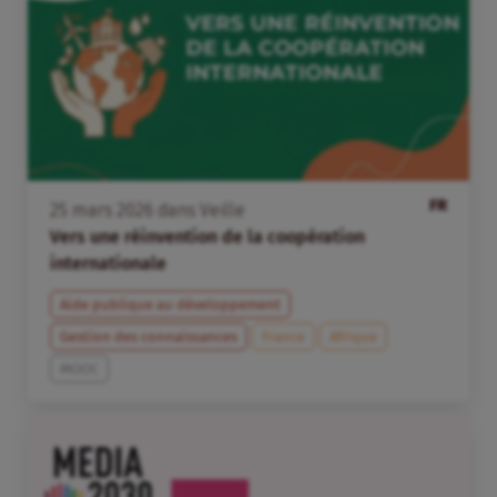
FR
25
mars
2026
dans
Veille
Vers une réinvention de la coopération
internationale
Aide publique au développement
Gestion des connaissances
France
Afrique
MOOC