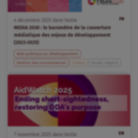
FR
4
décembre
2025
dans
Veille
MEDIA 2030 : le baromètre de la couverture
médiatique des enjeux de développement
(2023-2025)
Aide publique au développement
Gestion des connaissances
France
Etude, rapport
EN
7
novembre
2025
dans
Veille