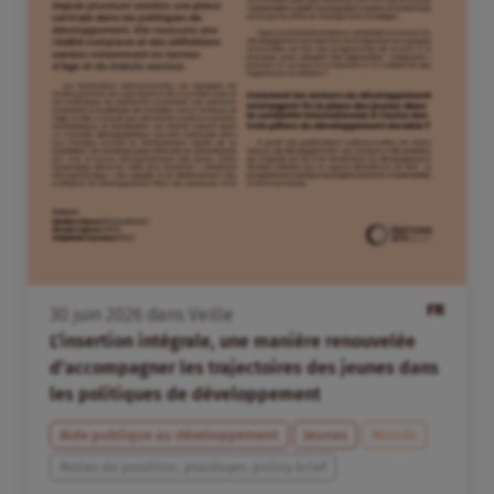
FR
30
juin
2026
dans
Veille
L’insertion intégrale, une manière renouvelée
d’accompagner les trajectoires des jeunes dans
les politiques de développement
Aide publique au développement
Jeunes
Monde
Notes de position, plaidoyer, policy brief