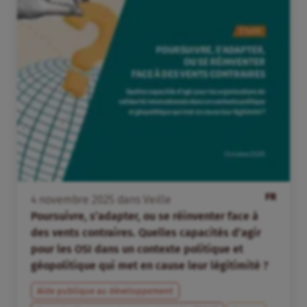
FR
4
novembre
2025
dans
Veille
Poursuivre, s’adapter, ou se réinventer face à
des vents contraires. Quelles capacités d’agir
pour les OSI dans un contexte politique et
géopolitique qui met en cause leur légitimité ?
Aide publique au développement