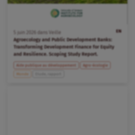
EN
5
juin
2026
dans
Veille
Agroecology and Public Development Banks:
Transforming Development Finance for Equity
and Resilience. Scoping Study Report.
Aide publique au développement
Agro-écologie
Monde
Etude, rapport