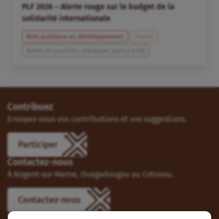
PLF 2026 – Alerte rouge sur le budget de la
solidarité internationale
Aide publique au développement
France
Notes de position, plaidoyer, policy brief
Contribuez
Envoyez-nous vos contributions et vos suggestions.
Participer
Contactez-nous
À Nogent-sur-Marne, Ouagadougou ou Cotonou.
Contactez-nous
Suivez-nous