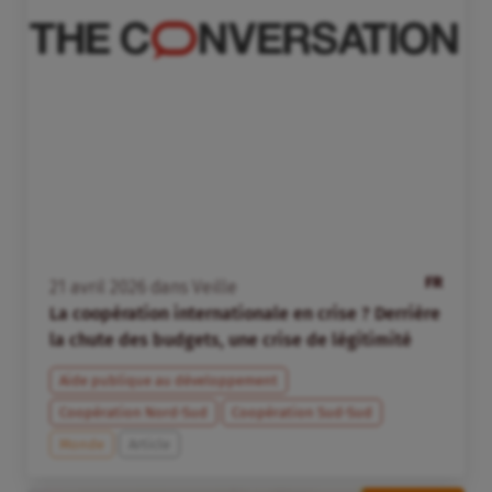
FR
21
avril
2026
dans
Veille
La coopération internationale en crise ? Derrière
la chute des budgets, une crise de légitimité
Aide publique au développement
Coopération Nord-Sud
Coopération Sud-Sud
Monde
Article