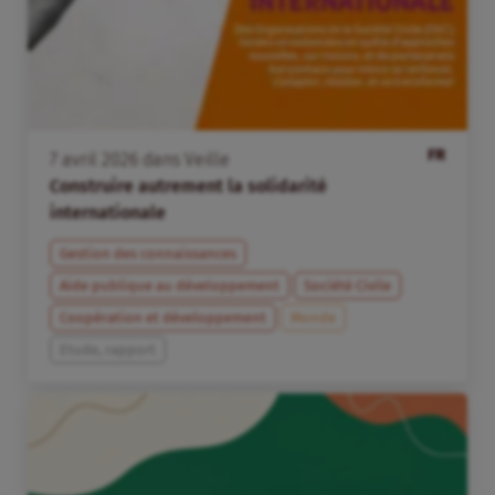
FR
7
avril
2026
dans
Veille
Construire autrement la solidarité
internationale
Gestion des connaissances
Aide publique au développement
Société Civile
Coopération et développement
Monde
Etude, rapport