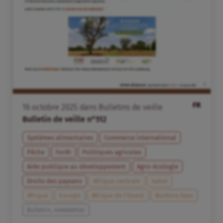
FR
16
octobre
2025
dans
Bulletins de veille
Bulletin de veille n°512
Systèmes alimentaires
Commerce international
Pêche
Forêt
Politiques agricoles
Aide publique au développement
Agro-écologie
Droits des paysans
Afrique centrale
Sahel
Afrique
Europe
Afrique de l’Ouest
Burkina Faso
Bulletin, newsletter