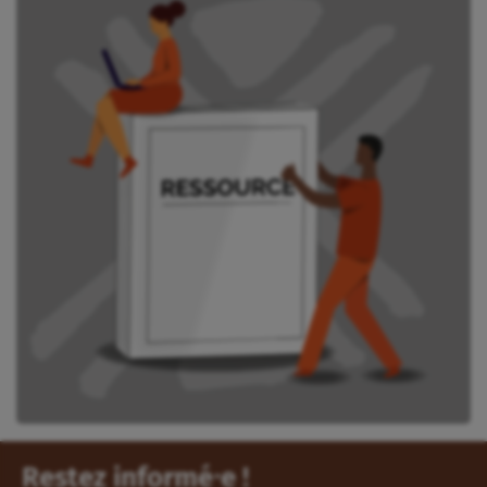
Restez informé⸱e !