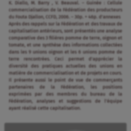
K. Diallo, M. Barry , V. Beauval. – Guinée : Cellule
commercialisation de la Fédération des producteurs
du Fouta Djallon, CCFD, 2006. – 30p. + 46p. d’annexes
Après des rappels sur la Fédération et des travaux de
capitalisation antérieurs, sont présentés une analyse
comparative des 3 filières pomme de terre, oignon et
tomate, et une synthèse des informations collectées
dans les 9 unions oignon et les 6 unions pomme de
terre rencontrées. Ceci permet d’apprécier la
diversité des pratiques actuelles des unions en
matière de commercialisation et de projets en cours.
Il présente aussi le point de vue de commerçants
partenaires de la Fédération, les positions
exprimées par des membres du bureau de la
Fédération, analyses et suggestions de l’équipe
ayant réalisé cette capitalisation.