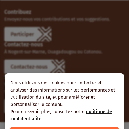
Contribuez
Envoyez-nous vos contributions et vos suggestions.
Participer
Contactez-nous
À Nogent-sur-Marne, Ouagadougou ou Cotonou.
Contactez-nous
Suivez-nous
Nous utilisons des cookies pour collecter et
Vous pouvez aussi vous abonner à nos flux RSS et nous
analyser des informations sur les performances et
suivre sur les réseaux sociaux.
l'utilisation du site, et pour améliorer et
personnaliser le contenu.
Pour en savoir plus, consultez notre
politique de
confidentialité
.