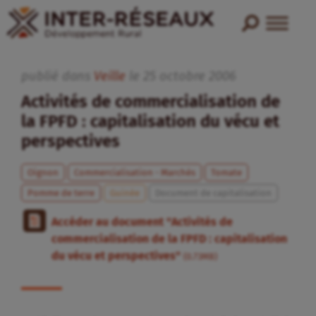
publié dans
Veille
le
25
octobre
2006
Activités de commercialisation de
la FPFD : capitalisation du vécu et
perspectives
Oignon
Commercialisation - Marchés
Tomate
Pomme de terre
Guinée
Document de capitalisation
Accéder au document "Activités de
commercialisation de la FPFD : capitalisation
du vécu et perspectives"
(0.73MB)