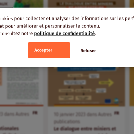
ookies pour collecter et analyser des informations sur les pe
, et pour améliorer et personnaliser le contenu.
 consultez notre
politique de confidentialité
.
Accepter
Refuser
FR
FR
23
dans
Autres
10
janvier
2023
dans
Autres
publications
ationales
Le dialogue entre miniers et