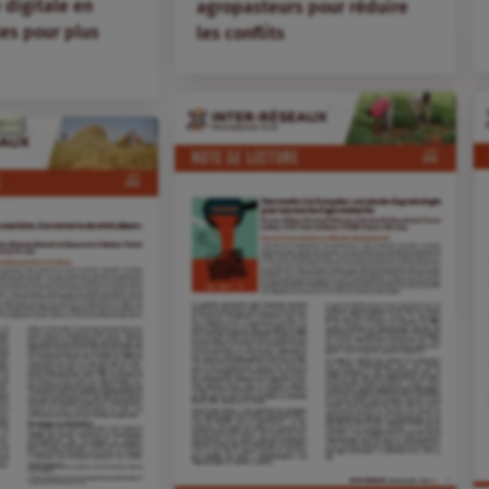
 digitale en
agropasteurs pour réduire
tes pour plus
les conflits