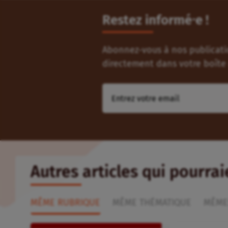
Restez informé⸱e !
Abonnez-vous à nos publicatio
directement dans votre boîte 
Autres articles qui pourra
MÊME RUBRIQUE
MÊME THÉMATIQUE
MÊME