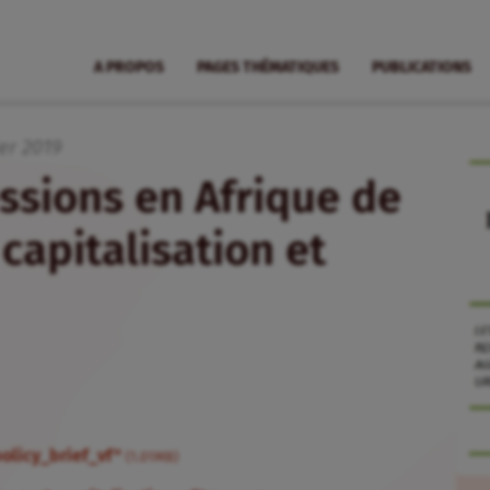
A PROPOS
PAGES THÉMATIQUES
PUBLICATIONS
ier
2019
ssions en Afrique de
capitalisation et
olicy_brief_vf"
(1.01MB)