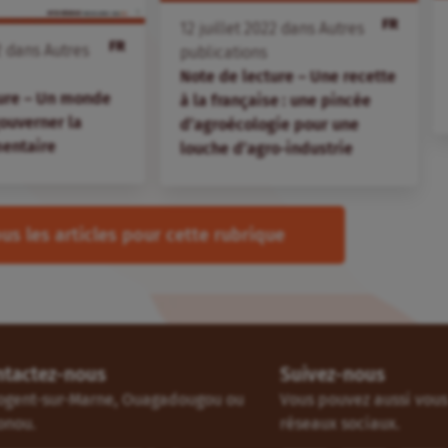
FR
12
juillet
2022
dans
Autres
FR
2
dans
Autres
publications
Note de lecture – Une recette
ture – Un monde
à la française : une pincée
gouverner la
d’agroécologie pour une
mentaire
louche d’agro-industrie
us les articles pour cette rubrique
ntactez-nous
Suivez-nous
ogent-sur-Marne, Ouagadougou ou
Vous pouvez aussi vous 
onou.
réseaux sociaux.