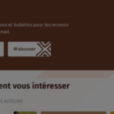
ns et bulletins pour les recevoir
mail.
ient vous intéresser
S AUTEURS