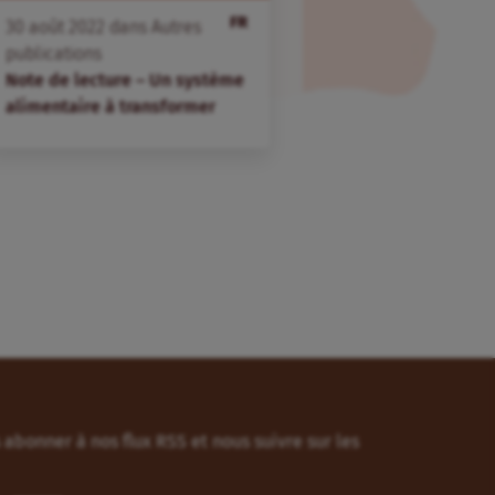
FR
30
août
2022
dans
Autres
publications
Note de lecture – Un système
alimentaire à transformer
abonner à nos flux RSS et nous suivre sur les