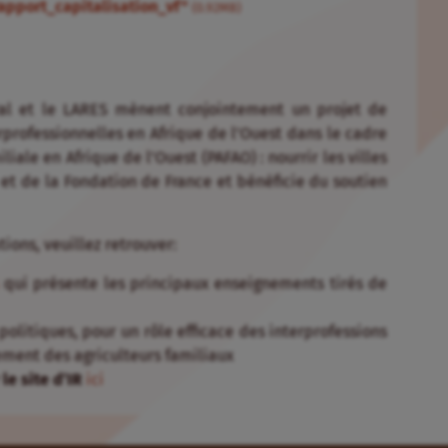
apport_capitalisation_vf"
(0.92MB)
ral et le LARES mènent conjointement un projet de
erprofessionnelles en Afrique de l’Ouest dans le cadre
ale en Afrique de l’Ouest (PAFAO) : nourrir les villes
 et de la Fondation de France et bénéficie du soutien
ons, veuillez retrouver:
qui présente les principaux enseignements tirés de
politiques, pour un rôle efficace des interprofessions
cement des agriculteurs familiaux
le site d’IR
ici