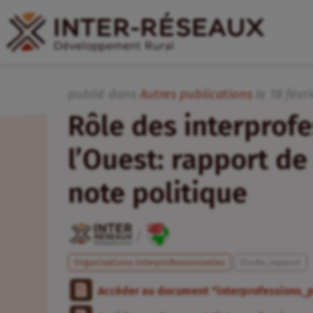
publié dans
Autres publications
le
18
févr
Rôle des interprofe
l’Ouest: rapport de 
note politique
/
Organisations interprofessionnelles
Etude, rapport
Accéder au document "interprofessions_p