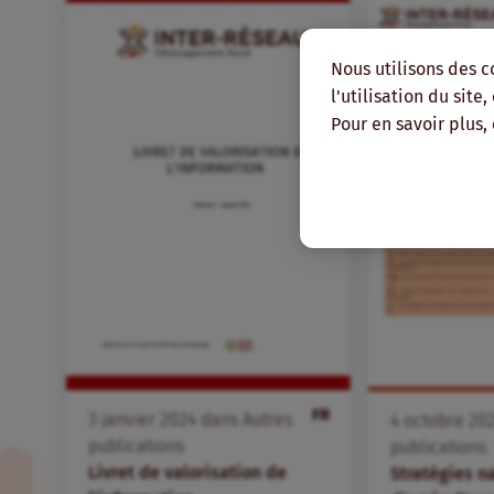
Nous utilisons des c
l'utilisation du site
Pour en savoir plus,
FR
3
janvier
2024
dans
Autres
4
octobre
20
publications
publications
Livret de valorisation de
Stratégies n