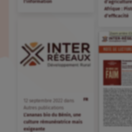
l'information
d’agriculture
Afrique : Pis
d’efficacité
FR
12
septembre
2022
dans
Autres publications
L’ananas bio du Bénin, une
culture rémunératrice mais
exigeante