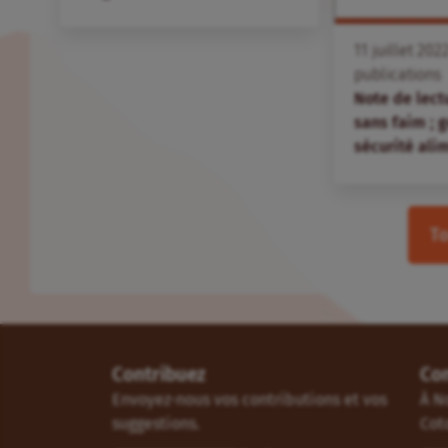
11
juillet
202
publications
Note de lec
sans faim ; 
sécurité ali
To
Contribuez
Co
Envoyez-nous vos contributions et vos
À N
suggestions.
Cot