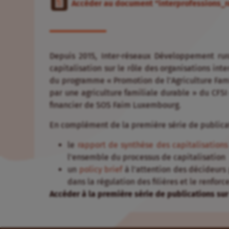
Accéder au document "interprofessions_r
Depuis 2015, Inter-réseaux Développement ru
capitalisation sur le rôle des organisations int
du programme « Promotion de l’Agriculture Famili
par une agriculture familiale durable » du CFSI
financier de SOS Faim Luxembourg.
En complément de la première série de publicati
le
rapport de synthèse des capitalisations
l’ensemble du processus de capitalisation
un
policy brief
à l’attention des décideurs 
dans la régulation des filières et le renfor
Accéder à la première série de publications sur 