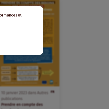
rformances et
FR
10
janvier
2023
dans
Autres
publications
Prendre en compte des