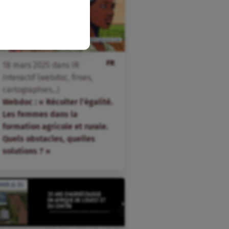
FR
18
mars
2025
dans
IR
Interactif (webdoc, frises,
cartographies...)
Webdoc : « Récolter l’égalité.
Les femmes dans la
formation agricole et rurale.
Quels obstacles, quelles
solutions ? »