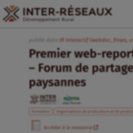
publié dans
IR Interactif (webdoc, frises, c
Premier web-report
– Forum de partage
paysannes
/
Formation
Organisations de producteurs et de produc
Accéder à la ressource