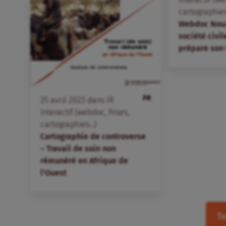
cartographies.
Webdoc Nouak
société civil
prépare son 
FR
25
avril
2023
dans
IR
Interactif (webdoc, frises,
cartographies...)
Cartographie de controverse
– Travail de soin non
rémunéré en Afrique de
l’Ouest
To