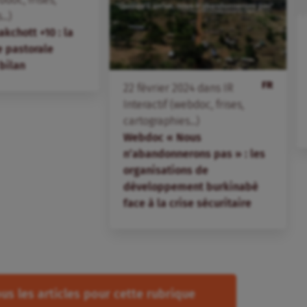
..)
chott +10 : la
e pastorale
bilan
FR
22
février
2024
dans
IR
Interactif (webdoc, frises,
cartographies...)
Webdoc « Nous
n’abandonnerons pas » : les
organisations de
développement burkinabè
face à la crise sécuritaire
us les articles pour cette rubrique