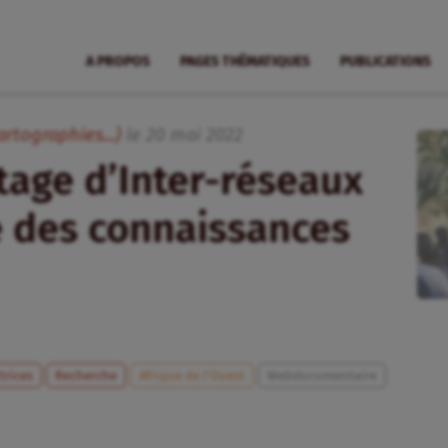
A PROPOS
PAGES THÉMATIQUES
PUBLICATIONS
artographies...)
le
20
mai
2022
age d’Inter-réseaux
 des connaissances
trices
Recherche
Afrique de l’Ouest
Webdocumentaire