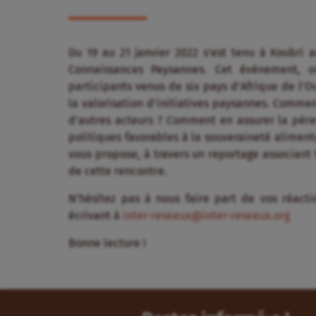
Du 19 au 21 janvier 2022 s’est tenu à Koubri 
Connaissances Paysannes. Cet évènement, 
participants venus de six pays d’Afrique de l’O
la valorisation d’initiatives paysannes. Comment
d’autres acteurs ? Comment en assurer la pére
politiques favorables à la souveraineté alimenta
vous propose, à travers un reportage associant 
de cette rencontre.
N’hésitez pas à nous faire part de vos réact
écrivant à
inter-reseaux@inter-reseaux.org
Bonne lecture !