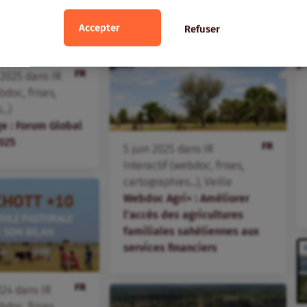
Accepter
Refuser
FR
2025
dans
IR
bdoc, frises,
..)
e : Forum Global
025
FR
5
juin
2025
dans
IR
Interactif (webdoc, frises,
cartographies...)
,
Veille
Webdoc Agri+ : Améliorer
l’accès des agricultures
familiales sahéliennes aux
services financiers
FR
024
dans
IR
bdoc, frises,