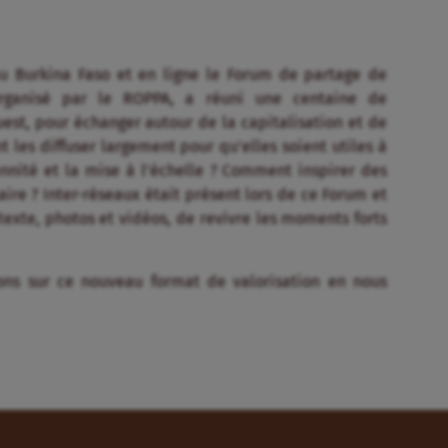
au Burkina Faso et en ligne le Forum de partage de
organisé par le ROPPA, a réuni une centaine de
uest, pour échanger autour de la capitalisation et de
 les diffuser largement pour qu’elles soient utiles à
nnité et la mise à l’échelle ? Comment inspirer des
ire ? Inter-réseaux était présent lors de ce Forum et
texte, photos et vidéos, de revivre les moments forts
ions sur ce nouveau format de valorisation en nous