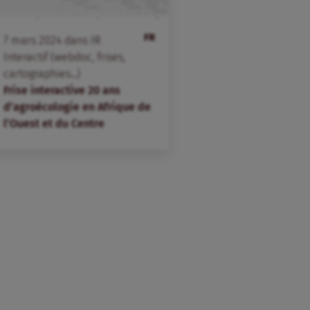
FR
7
mars
2024
dans
IR
Interactif (webdoc, frises,
cartographies...)
Frise interactive 20 ans
d’agroécologie en Afrique de
l’Ouest et du Centre