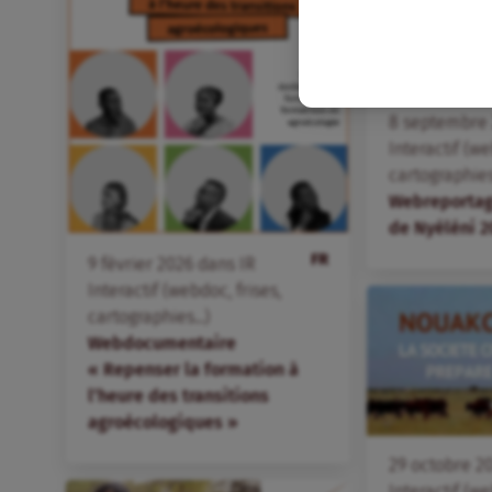
8
septembre
Interactif (we
cartographies.
Webreportag
de Nyéléni 2
FR
9
février
2026
dans
IR
Interactif (webdoc, frises,
cartographies...)
Webdocumentaire
« Repenser la formation à
l’heure des transitions
agroécologiques »
29
octobre
2
Interactif (we