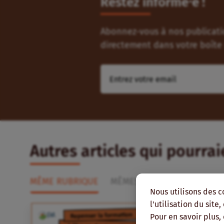
Restez informé⸱e !
Abonnez-vous à nos publicatio
directement dans votre boîte 
Autres articles qui pourra
MÊME RUBRIQUE
MÊMES THÉMATIQUES
MÊ
Nous utilisons des c
l'utilisation du site
Pour en savoir plus,