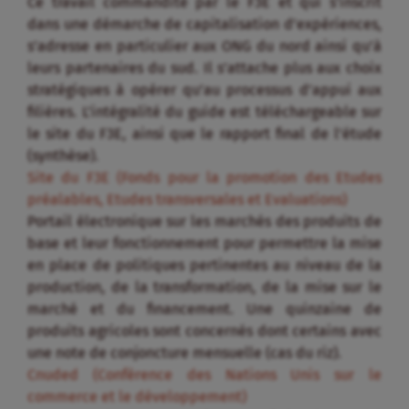
Ce travail commandité par le F3E et qui s’inscrit
dans une démarche de capitalisation d’expériences,
s’adresse en particulier aux ONG du nord ainsi qu’à
leurs partenaires du sud. Il s’attache plus aux choix
stratégiques à opérer qu’au processus d’appui aux
filières. L’intégralité du guide est téléchargeable sur
le site du F3E, ainsi que le rapport final de l’étude
(synthèse).
Site du F3E (Fonds pour la promotion des Etudes
préalables, Etudes transversales et Evaluations)
Portail électronique sur les marchés des produits de
base et leur fonctionnement pour permettre la mise
en place de politiques pertinentes au niveau de la
production, de la transformation, de la mise sur le
marché et du financement. Une quinzaine de
produits agricoles sont concernés dont certains avec
une note de conjoncture mensuelle (cas du riz).
Cnuded (Conférence des Nations Unis sur le
commerce et le développement)