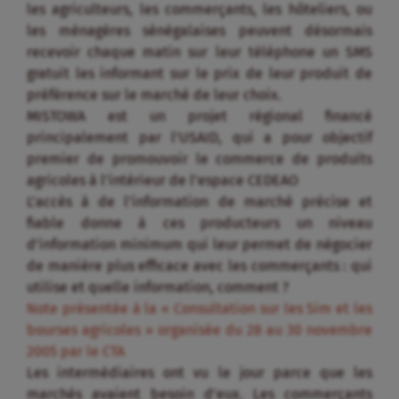
les agriculteurs, les commerçants, les hôteliers, ou
les ménagères sénégalaises peuvent désormais
recevoir chaque matin sur leur téléphone un SMS
gratuit les informant sur le prix de leur produit de
préférence sur le marché de leur choix.
MISTOWA est un projet régional financé
principalement par l’USAID, qui a pour objectif
premier de promouvoir le commerce de produits
agricoles à l’intérieur de l’espace CEDEAO
L’accès à de l’information de marché précise et
fiable donne à ces producteurs un niveau
d’information minimum qui leur permet de négocier
de manière plus efficace avec les commerçants : qui
utilise et quelle information, comment ?
Note présentée à la « Consultation sur les Sim et les
bourses agricoles » organisée du 28 au 30 novembre
2005 par le CTA
Les intermédiaires ont vu le jour parce que les
marchés avaient besoin d’eux. Les commerçants