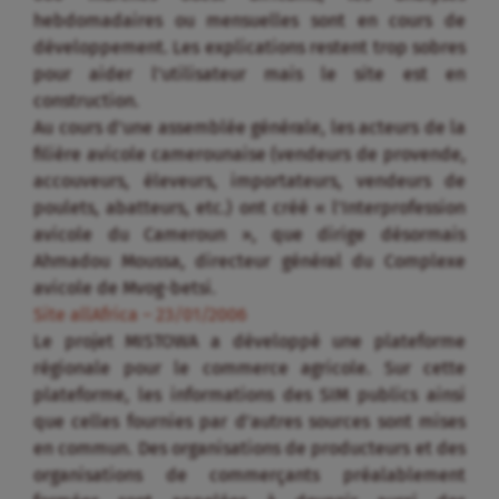
hebdomadaires ou mensuelles sont en cours de
développement. Les explications restent trop sobres
pour aider l’utilisateur mais le site est en
construction.
Au cours d’une assemblée générale, les acteurs de la
filière avicole camerounaise (vendeurs de provende,
accouveurs, éleveurs, importateurs, vendeurs de
poulets, abatteurs, etc.) ont créé « l’Interprofession
avicole du Cameroun », que dirige désormais
Ahmadou Moussa, directeur général du Complexe
avicole de Mvog-betsi.
Site allAfrica – 23/01/2006
Le projet MISTOWA a développé une plateforme
régionale pour le commerce agricole. Sur cette
plateforme, les informations des SIM publics ainsi
que celles fournies par d’autres sources sont mises
en commun. Des organisations de producteurs et des
organisations de commerçants préalablement