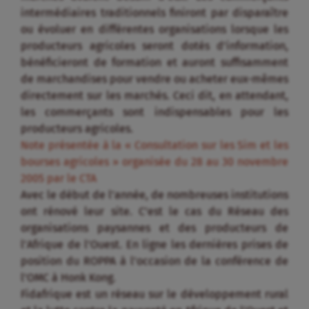
intermédiaires traditionnels finiront par disparaître
ou évoluer en différentes organisations lorsque les
producteurs agricoles seront dotés d’information,
bénéficieront de formation et auront suffisamment
de marchandises pour vendre ou acheter eux-mêmes
directement sur les marchés. Ceci dit, en attendant,
les commerçants sont indispensables pour les
producteurs agricoles.
Note présentée à la « Consultation sur les Sim et les
bourses agricoles » organisée du 28 au 30 novembre
2005 par le CTA
Avec le début de l’année, de nombreuses institutions
ont rénové leur site. C’est le cas du Réseau des
organisations paysannes et des producteurs de
l’Afrique de l’Ouest. En ligne les dernières prises de
position du ROPPA à l’occasion de la conférence de
l’OMC à Honk Kong.
Fidafrique est un réseau sur le développement rural