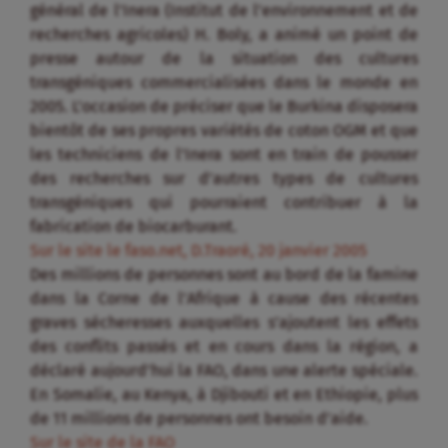
général de l’Inera (Institut de l’environnement et de
recherches agricoles) H. Boly, a animé un point de
presse autour de la situation des cultures
transgéniques commercialisées dans le monde en
2005. L’occasion de préciser que le Burkina disposera
bientôt de ses propres variétés de coton OGM et que
les techniciens de l’Inera sont en train de pousser
des recherches sur d’autres types de cultures
transgéniques qui pourraient contribuer à la
fabrication de biocarburant.
Sur le site le faso.net, D.Traoré, 20 janvier 2005
Des millions de personnes sont au bord de la famine
dans la Corne de l’Afrique à cause des récentes
graves sécheresses auxquelles s’ajoutent les effets
des conflits passés et en cours dans la région, a
déclaré aujourd’hui la FAO, dans une alerte spéciale.
En Somalie, au Kenya, à Djibouti et en Ethiopie, plus
de 11 millions de personnes ont besoin d’aide.
Sur le site de la FAO