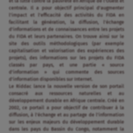
et la lutte contre la pauvreté en Afrique de l’Ouest et
centrale. Il a pour objectif principal d’augmenter
l’impact et l’efficacité des activités du FIDA en
facilitant la génération, la diffusion, l’échange
d’informations et de connaissances entre les projets
du FIDA et leurs partenaires. On trouve ainsi sur le
site des outils méthodologiques (par exemple
capitalisation et valorisation des expériences des
projets), des informations sur les projets du FIDA
classés par pays, et une partie « source
d’information » qui commente des sources
d’information disponibles sur Internet.
Le Riddac lance la nouvelle version de son portail
consacré aux ressources naturelles et au
développement durable en Afrique centrale. Créé en
2002, ce portail a pour objectif de contribuer à la
diffusion, à l’échange et au partage de l’information
sur les enjeux majeurs du développement durable
dans les pays du Bassin du Congo, notamment la