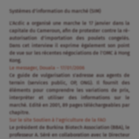
Systèmes d’information du marché (SIM)
L’Acdic a organisé une marche le 17 janvier dans la
capitale du Cameroun, afin de protester contre la ré-
autorisation d’importation des poulets congelés.
Dans cet interview il exprime également son point
de vue sur les récentes négociations de l’OMC à Hong
Kong.
Le messager, Douala – 17/01/2006
Ce guide de vulgarisation s’adresse aux agents de
terrain (services public, OP, ONG). Il fournit des
éléments pour comprendre les variations de prix,
interpréter et utiliser des informations sur le
marché. Edité en 2001, 89 pages téléchargeables par
chapitre.
Sur le site Soutien à l’agriculture de la FAO
Le président de Burkina Biotech Association (BBA), le
professeur A. Séré en collaboration avec le Directeur