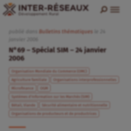
publié dans
Bulletins thématiques
le
24
janvier
2006
N°69 – Spécial SIM – 24 janvier
2006
Organisation Mondiale du Commerce (OMC)
Agriculture familiale
Organisations interprofessionnelles
Microfinance
OGM
Systèmes d'Information sur les Marchés (SIM)
Bétail, Viande
Sécurité alimentaire et nutritionnelle
Organisations de producteurs et de productrices