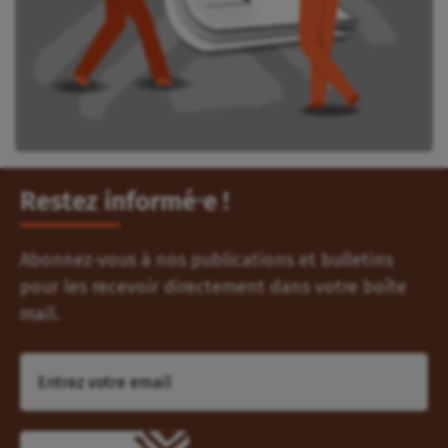
Restez informé⸱e !
Abonnez-vous à nos publications et bulletins
pour les recevoir directement dans votre boîte
mail.