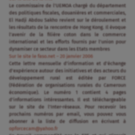
Le commissaire de l’UEMOA chargé du département
des politiques fiscales, douanières et commerciales,
El Hadji Abdou Sakho revient sur le déroulement et
les résultats de la rencontre de Hong Kong. Il évoque
l’avenir de la filière coton dans le commerce
international et les efforts fournis par l’union pour
dynamiser ce secteur dans les Etats membres
Sur le site le faso.net – 20 janvier 2006
Cette lettre mensuelle d’information et d’échange
d’expérience autour des initiatives et des acteurs du
développement rural est éditée par FORCE
(Fédération de organisations rurales du Cameroun
économique). Le numéro 1 contient 4 pages
d’informations intéressantes. Il est téléchargeable
sur le site de l’Inter-réseaux. Pour recevoir les
prochains numéros par email, vous pouvez vous
abonner à la liste de diffusion en écrivant à
opforcecam@yahoo.fr