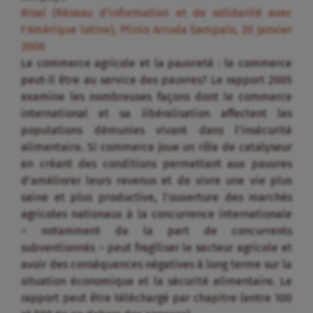
Risal (Réseau d’information et de solidarité avec
l’Amérique latine), Plinio Arruda Sampaio, 20 janvier
2006
Le commerce agricole et la pauvreté : le commerce
peut-il être au service des pauvres? Le rapport 2005
examine les nombreuses façons dont le commerce
international et sa libéralisation affectent les
populations démunies vivant dans l’insécurité
alimentaire. Si commerce joue un rôle de catalyseur
en créant des conditions permettant aux pauvres
d’améliorer leurs revenus et de vivre une vie plus
saine et plus productive, l’ouverture des marchés
agricoles nationaux à la concurrence internationale
– notamment de la part de concurrents
subventionnés – peut fragiliser le secteur agricole et
avoir des conséquences négatives à long terme sur la
situation économique et la sécurité alimentaire. Le
rapport peut être téléchargé par chapitre (entre 100