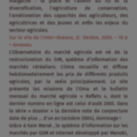
malgache : la place et l’avenir du riz et la
diversification, l’agriculture de conservation,
l’amélioration des capacités des agriculteurs, des
agricultrices et des jeunes et enfin les enjeux du
secteur agricoles.
Sur le site de l’Inter-réseaux, JC. Devèze, 2005. – 10 p
+ Annexes.
L’Observatoire du marché agricole est né de la
restructuration du SIM, système d’information des
marchés céréaliers. L’Oma recueille et diffuse
hebdomadairement les prix de différents produits
agricoles, par la radio principalement. Le site
présente les missions de l’Oma et le bulletin
mensuel du marché agricole « Reflets », dont le
dernier numéro en ligne est celui d’août 2005. Dans
la série « dossier » la dernière note de conjoncture
date de plus … d’un an (octobre 2004), dommage !
Grâce à Xam Marsé , le système d’information sur les
marchés par GSM et Internet développé par Manobi,