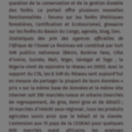
question de la conservation et de la gestion durable
des forêts. Le portail offre plusieurs nouvelles
fonctionnalités : forums sur les forêts (Politiques
forestières, Certification et Ecotourisme), glossaire
sur les forêts du Bassin du Congo, agenda, blog, lien.
Statistiques des prix des agences officielles de
l’Afrique de l’Ouest
Le Resimao est constitué par huit
SIM publics nationaux (Bénin, Burkina Faso, Côte
d’Ivoire, Guinée, Mali, Niger, Sénégal et Togo ; le
Nigeria vient de rejoindre le réseau en 2005). Avec le
support du CTA, les 8 SIM du Réseau sont aujourd’hui
en mesure de partager la plupart de leurs données «
prix » sur la même base de données et le même site
Internet soit 390 marchés ruraux et urbains (marchés
de regroupement, de gros, demi gros et de détail) ;
39 marchés d’intérêt sous-régional ; tous les produits
agricoles suivis ainsi que le bétail et la viande.
L’extension aux 15 pays de la CEDEAO pour quelques
600 marchés ouest africains, les analyses