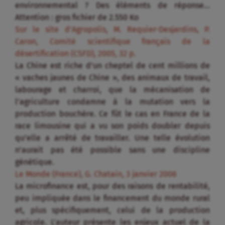
environnemental ? Des éléments de réponse…
Attention : gros fichier de 2.550 Ko
Sur le site d’Agropolis, M. Requier-Desjardins, P.
Caron, Comité scientifique français de la
désertification (CSFD), 2005, 32 p.
La Chine est riche d’un cheptel de cent millions de
« vaches jaunes de Chine », des animaux de travail,
labourage et charroi, que la mécanisation de
l’agriculture condamne à la mutation vers la
production bouchère. Ce fût le cas en France de la
race limousine qui a vu son poids doubler depuis
qu’elle a arrêté de travailler. Une telle évolution
n’aurait pas été possible sans une discipline
génétique.
Le Monde (France), G. Chatain, 3 janvier 2006
La microfinance est, pour des raisons de rentabilité,
peu impliquée dans le financement du monde rural
et, plus spécifiquement, celui de la production
agricole. L’auteur présente les enjeux actuel de la