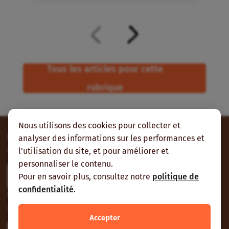
Tous les articles pour cette
rubrique
Nous utilisons des cookies pour collecter et
Contribuez
analyser des informations sur les performances et
Envoyez-nous vos contributions et vos suggestions.
l'utilisation du site, et pour améliorer et
personnaliser le contenu.
Participer
Pour en savoir plus, consultez notre
politique de
confidentialité
.
Contactez-nous
À Nogent-sur-Marne, Ouagadougou ou Cotonou.
Accepter