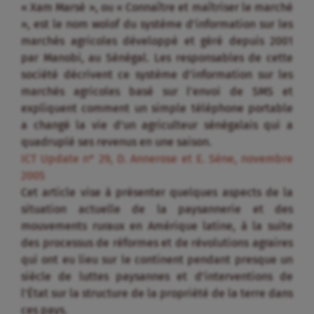
« Xam Marsé », ou « Connaître et maîtriser le marché
», est le nom wolof du système d’information sur les
marchés agricoles développé et géré depuis 2001
par Manobi, au Sénégal. Les responsables de cette
société décrivent ce système d’information sur les
marchés agricoles basé sur l’envoi de SMS et
expliquent comment un simple téléphone portable
a changé la vie d’un agriculteur sénégalais qui a
quadruplé ses revenus en une saison.
ICT Update n° 29, D. Annerose et E. Sène, novembre
2005
Cet article vise à présenter quelques aspects de la
situation actuelle de la paysannerie et des
mouvements ruraux en Amérique latine, à la suite
des processus de réformes et de révolutions agraires
qui ont eu lieu sur le continent pendant presque un
siècle de luttes paysannes et d’interventions de
l’État sur la structure de la propriété de la terre dans
ces pays.