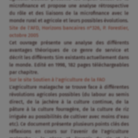
microfinance et propose une analyse rétrospective
du rôle et des liaisons de la microfinance avec le
monde rural et agricole et leurs possibles évolutions.
Site de l’AFD, Horizons bancaires n°326, P. Forestier,
octobre 2005
Cet ouvrage présente une analyse des différents
avantages théoriques de ce genre de service et
décrit les différents Sim existants actuellement dans
le monde. Edité en 1998, 182 pages téléchargeables
par chapitre.
Sur le site Soutien à l’agriculture de la FAO
L’agriculture malagache se trouve face à différentes
révolutions agricoles possibles (du labour au semis
direct, de la jachère à la culture continue, de la
pâture à la culture fourragère, de la culture de riz
irriguée au possibilités de cultiver avec moins d’eau
etc). Ce document présente plusieurs points clés des
réflexions en cours sur l’avenir de l’agriculture