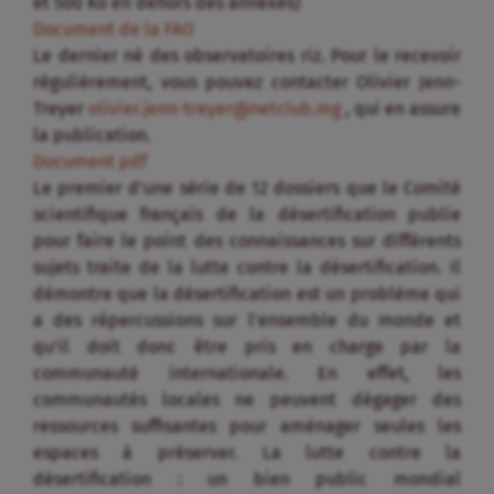
et 500 Ko en dehors des annexes)
Document de la FAO
Le dernier né des observatoires riz. Pour le recevoir
régulièrement, vous pouvez contacter Olivier Jenn-
Treyer
olivier.jenn-treyer@netclub.mg
, qui en assure
la publication.
Document pdf
Le premier d’une série de 12 dossiers que le Comité
scientifique français de la désertification publie
pour faire le point des connaissances sur différents
sujets traite de la lutte contre la désertification. Il
démontre que la désertification est un problème qui
a des répercussions sur l’ensemble du monde et
qu’il doit donc être pris en charge par la
communauté internationale. En effet, les
communautés locales ne peuvent dégager des
ressources suffisantes pour aménager seules les
espaces à préserver. La lutte contre la
désertification : un bien public mondial