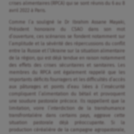
crises alimentaires (RPCA) qui se sont réunis du 6 au 8
avril 2022 à Paris.
Comme l’a souligné le Dr Ibrahim Assane Mayaki,
Président honoraire du CSAO dans son mot
d’ouverture, ces scénarios se fondent notamment sur
l’amplitude et la sévérité des répercussions du conflit
entre la Russie et l’Ukraine sur la situation alimentaire
de la région, qui est déjà tendue en raison notamment
des effets des crises sécuritaires et sanitaires. Les
membres du RPCA ont également rappelé que les
importants déficits fourragers et les difficultés d’accès
aux pâturages et points d’eau liées à l’insécurité
compliquent l’alimentation du bétail et provoquent
une soudure pastorale précoce. Ils rappellent que la
limitation, voire l’interdiction de la transhumance
transfrontalière dans certains pays, aggrave cette
situation pastorale déjà préoccupante. Si la
production céréalière de la campagne agropastorale,