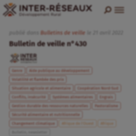
publié dans
Bulletins de veille
le
21
avril
2022
Bulletin de veille n°430
Genre
Aide publique au développement
Volatilité et flambée des prix
Situation agricole et alimentaire
Coopération Nord-Sud
Conflits, insécurité
Systèmes alimentaires
Engrais
Gestion durable des ressources naturelles
Pastoralisme
Sécurité alimentaire et nutritionnelle
Changement climatique
Afrique de l’Ouest
Afrique
Bulletin, newsletter