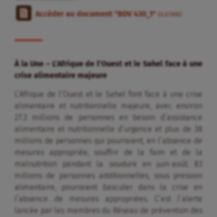
Accéder au document "BDV 430_1"
(0.67MB)
À la Une –
L’Afrique de l’Ouest et le Sahel face à une
crise alimentaire majeure
L’Afrique de l’Ouest et le Sahel font face à une crise
alimentaire et nutritionnelle majeure, avec environ
27.3 millions de personnes en besoin d’assistance
alimentaire et nutritionnelle d’urgence et plus de 38
millions de personnes qui pourraient, en l’absence de
mesures appropriée, souffrir de la faim et de la
malnutrition pendant la soudure en juin-août. 83
millions de personnes additionnelles, sous pression
alimentaire, pourraient basculer dans la crise en
l’absence de mesures appropriées. C’est l’alerte
lancée par les membres du Réseau de prévention des