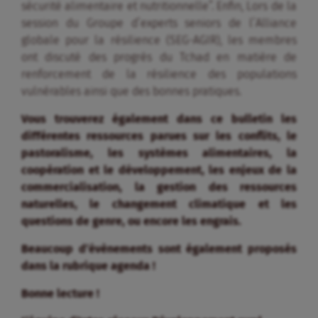
sécurité alimentaire et nutritionnelle”. Enfin, Lors de la
session du Groupe d’experts seniors de l’Alliance
globale pour la résilience (SEG-AGIR), les membres
ont discuté des progrès du Tchad en matière de
renforcement de la résilience des populations
vulnérables ainsi que des bonnes pratiques.
Vous trouverez également dans ce bulletin les
différentes ressources parues sur les conflits, le
pastoralisme, les systèmes alimentaires, la
coopération et le développement, les enjeux de la
commercialisation, la gestion des ressources
naturelles, le changement climatique et les
questions de genre, ou encore les engrais.
Beaucoup d’évènements sont également proposés
dans la rubrique agenda !
Bonne lecture !