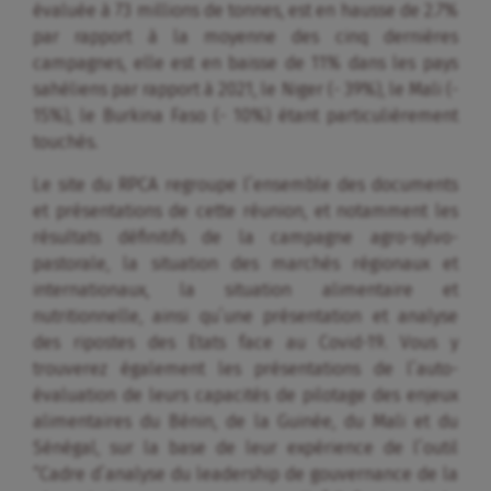
évaluée à 73 millions de tonnes, est en hausse de 2.7%
par rapport à la moyenne des cinq dernières
campagnes, elle est en baisse de 11% dans les pays
sahéliens par rapport à 2021, le Niger (- 39%), le Mali (-
15%), le Burkina Faso (- 10%) étant particulièrement
touchés.
Le site du RPCA regroupe l’ensemble des documents
et présentations de cette réunion, et notamment les
résultats définitifs de la campagne agro-sylvo-
pastorale, la situation des marchés régionaux et
internationaux, la situation alimentaire et
nutritionnelle, ainsi qu’une présentation et analyse
des ripostes des Etats face au Covid-19. Vous y
trouverez également les présentations de l’auto-
évaluation de leurs capacités de pilotage des enjeux
alimentaires du Bénin, de la Guinée, du Mali et du
Sénégal, sur la base de leur expérience de l’outil
“Cadre d’analyse du leadership de gouvernance de la