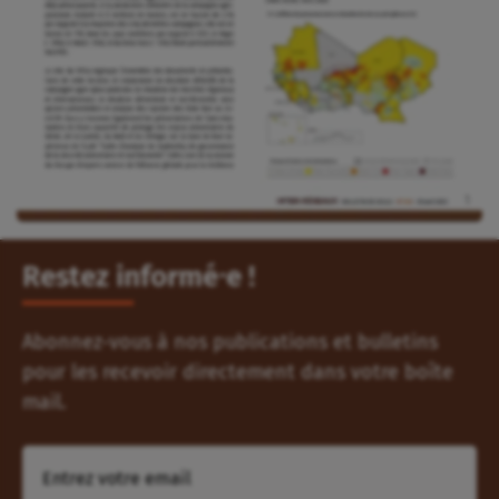
Restez informé⸱e !
Abonnez-vous à nos publications et bulletins
pour les recevoir directement dans votre boîte
mail.