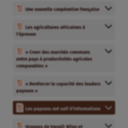
Une nouvelle coopération française
Les agricultures africaines à
l’épreuve
« Creer des marchés communs
entre pays à productivités agricoles
comparables »
« Renforcer la capacité des leaders
paysans »
Les paysans ont soif d’informations
Groupes de travail: Bilan et