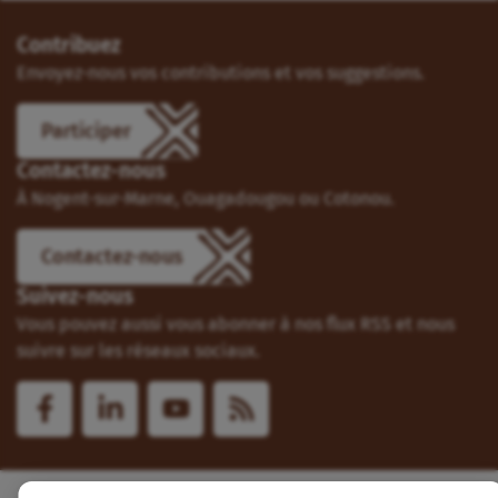
Contribuez
Envoyez-nous vos contributions et vos suggestions.
Participer
Contactez-nous
À Nogent-sur-Marne, Ouagadougou ou Cotonou.
Contactez-nous
Suivez-nous
Vous pouvez aussi vous abonner à nos flux RSS et nous
suivre sur les réseaux sociaux.