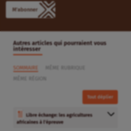
M'abonner
Autres articles qui pourraient vous
intéresser
SOMMAIRE
MÊME RUBRIQUE
MÊME RÉGION
Tout déplier
Libre échange: les agricultures
africaines à l’épreuve