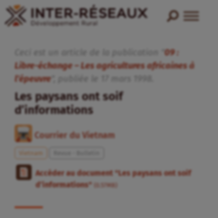
Ceci est un article de la publication "
09 :
Libre-échange – Les agricultures africaines à
l’épeuvre
", publiée
le
17
mars
1998
.
Les paysans ont soif
d’informations
Courrier du Vietnam
Vietnam
Revue - Bulletin
Accéder au document "Les paysans ont soif
d’informations"
(0.57MB)