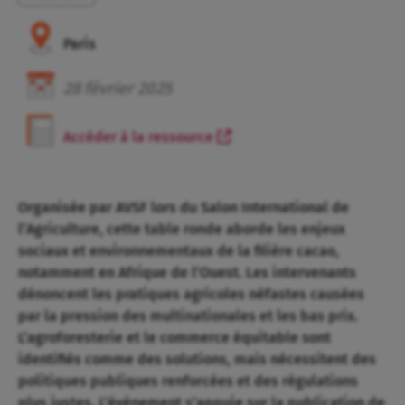
Paris
28
février
2025
Accéder à la ressource
Organisée par AVSF lors du Salon International de
l’Agriculture, cette table ronde aborde les enjeux
sociaux et environnementaux de la filière cacao,
notamment en Afrique de l’Ouest. Les intervenants
dénoncent les pratiques agricoles néfastes causées
par la pression des multinationales et les bas prix.
L’agroforesterie et le commerce équitable sont
identifiés comme des solutions, mais nécessitent des
politiques publiques renforcées et des régulations
plus justes. L’événement s’appuie sur la publication de