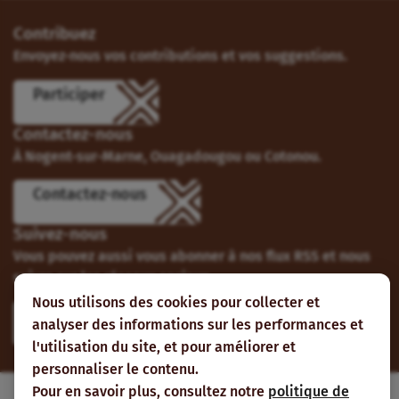
Contribuez
Envoyez-nous vos contributions et vos suggestions.
Participer
Contactez-nous
À Nogent-sur-Marne, Ouagadougou ou Cotonou.
Contactez-nous
Suivez-nous
Vous pouvez aussi vous abonner à nos flux RSS et nous
suivre sur les réseaux sociaux.
Nous utilisons des cookies pour collecter et
analyser des informations sur les performances et
l'utilisation du site, et pour améliorer et
personnaliser le contenu.
Pour en savoir plus, consultez notre
politique de