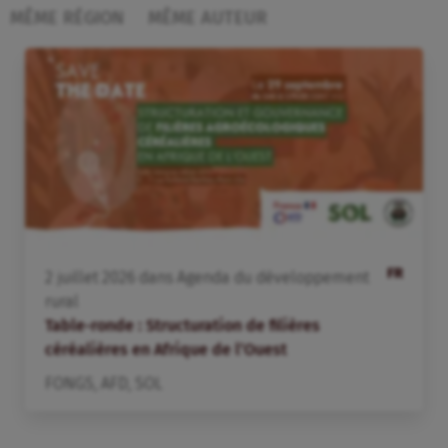
MÊME RÉGION
MÊME AUTEUR
FR
2
juillet
2026
dans
Agenda du développement
rural
Table-ronde : Structuration de filières
céréalières en Afrique de l’Ouest
FONGS
,
AFD
,
SOL