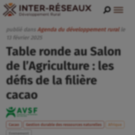
publié dans
Agenda du développement rural
le
13
février
2025
Table ronde au Salon
de l’Agriculture : les
défis de la filière
cacao
Cacao
Gestion durable des ressources naturelles
Afrique
Evenement