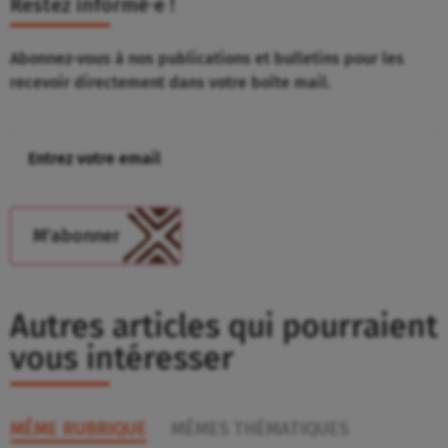
Restez informé⸱e !
Abonnez-vous à nos publications et bulletins pour les
recevoir directement dans votre boîte mail.
Autres articles qui pourraient
vous intéresser
MÊME RUBRIQUE
MÊMES THÉMATIQUES