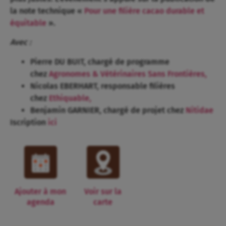
la note technique «
Pour une filière cacao durable et
équitable
».
Avec :
Pierre DU BUIT, chargé de programme
chez
Agronomes & Vétérinaires Sans Frontières,
Nicolas EBERHART, responsable filières
chez
Ethiquable,
Benjamin GARNIER, chargé de projet chez
Nitidae
Iscription
ici
Ajouter à mon
Voir sur la
agenda
carte