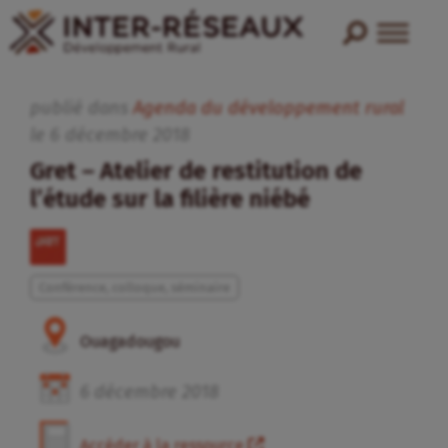
publié dans
Agenda du développement rural
le
6
décembre
2018
Gret – Atelier de restitution de
l’étude sur la filière niébé
Conférence, colloque, séminaire
Ouagadougou
6
décembre
2018
Accéder à la ressource