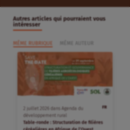
Autres articles qui pourraient vous
intéresser
MÊME RUBRIQUE
MÊME AUTEUR
FR
2
juillet
2026
dans
Agenda du
développement rural
Table-ronde : Structuration de filières
céréalières en Afrique de l’Ouest