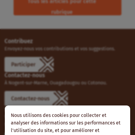
Tous les articles pour cette
rubrique
Contribuez
Envoyez-nous vos contributions et vos suggestions.
Participer
Contactez-nous
À Nogent-sur-Marne, Ouagadougou ou Cotonou.
Contactez-nous
Suivez-nous
Nous utilisons des cookies pour collecter et
Vous pouvez aussi vous abonner à nos flux RSS et nous
analyser des informations sur les performances et
suivre sur les réseaux sociaux.
l'utilisation du site, et pour améliorer et