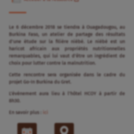
Le 6 décembre 2018 se tiendra à Ouagadougou, au
Burkina Faso, un atelier de partage des résultats
d’une étude sur la filière niébé. Le niébé est un
haricot africain aux propriétés nutritionnelles
remarquables, qui lui vaut d’être un ingrédient de
choix pour lutter contre la malnutrition.
Cette rencontre sera organisée dans le cadre du
projet Go-In Burkina du Gret.
L’événement aura lieu à l’hôtel HCOY à partir de
8h30.
En savoir plus :
ici