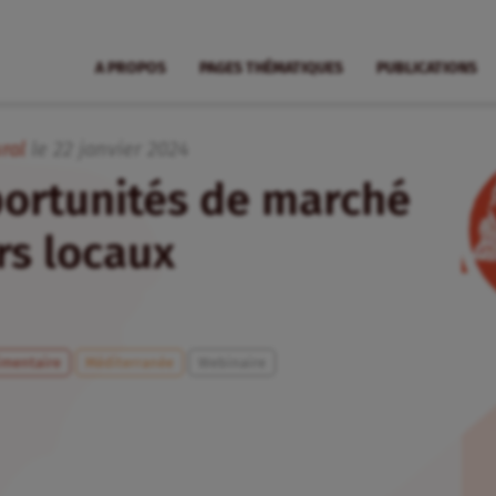
A PROPOS
PAGES THÉMATIQUES
PUBLICATIONS
ral
le
22
janvier
2024
portunités de marché
rs locaux
imentaire
Méditerranée
Webinaire