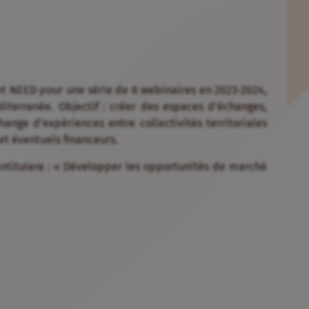
 et NEED pour une série de 6 webinaires en 2023-2024,
diterranée. Objectif : créer des espaces d’échanges,
hange d’expériences entre collectivités territoriales
et éventuels financeurs.
’intitulera : « Développer les opportunités de marché