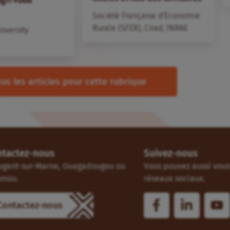
Agri-Food
Société Française d'Economie
Rurale (SFER)
,
Cirad
,
INRAE
ioversity
us les articles pour cette rubrique
ntactez-nous
Suivez-nous
ogent-sur-Marne, Ouagadougou ou
Vous pouvez aussi vous 
onou.
réseaux sociaux.
Contactez-nous