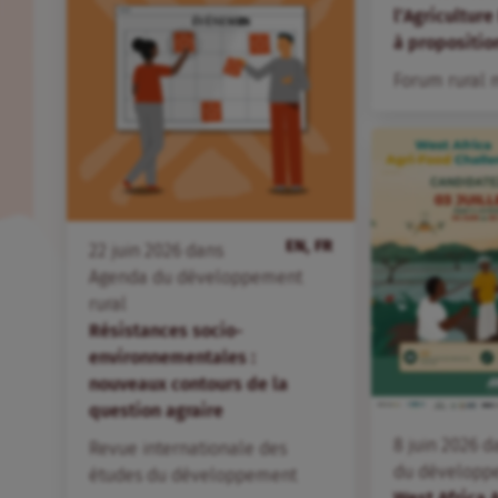
l’Agriculture
à propositio
Forum rural 
EN, FR
22
juin
2026
dans
Agenda du développement
rural
Résistances socio-
environnementales :
nouveaux contours de la
question agraire
8
juin
2026
d
Revue internationale des
du développ
études du développement