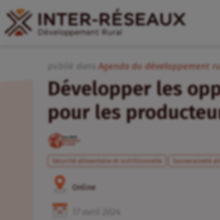
publié dans
Agenda du développement ru
Développer les op
pour les producteu
Sécurité alimentaire et nutritionnelle
Souveraineté al
Online
17
avril
2024