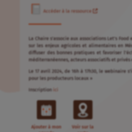
Accéder à la ressource
La Chaire s’associe aux associations Let’s Food
sur les enjeux agricoles et alimentaires en Mé
diffuser des bonnes pratiques et favoriser l’éc
méditerranéennes, acteurs associatifs et privés 
Le 17 avril 2024, de 16h à 17h30, le webinaire s
pour les producteurs locaux »
Inscription
ici
Ajouter à mon
Voir sur la