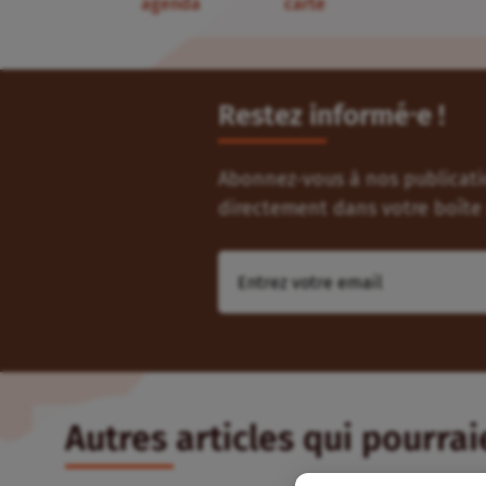
agenda
carte
Restez informé⸱e !
Abonnez-vous à nos publicatio
directement dans votre boîte 
Autres articles qui pourra