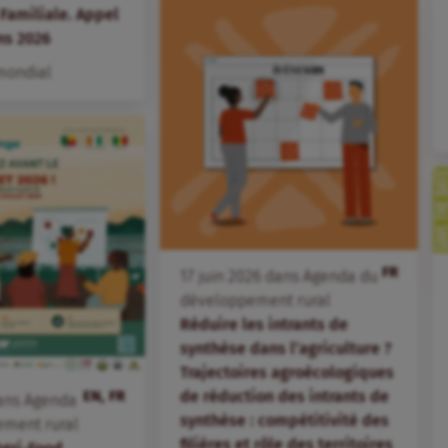
 Familiale. Appel
ns 2026
mondial
FR
17
juin
2026
dans
Agenda du
développement rural
Réduire les intrants de
synthèse dans l’agriculture ?
Trajectoires agroécologiques
EN, FR
de réduction des intrants de
ans
Agenda
synthèse : compétitivité des
ement rural
filières et rôle des territoires