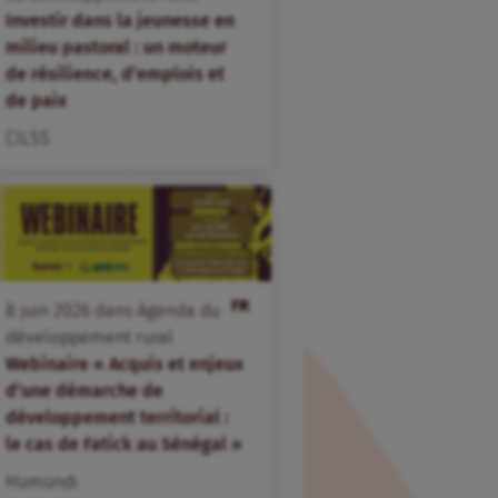
Investir dans la jeunesse en
milieu pastoral : un moteur
de résilience, d’emplois et
de paix
CILSS
FR
8
juin
2026
dans
Agenda du
développement rural
Webinaire « Acquis et enjeux
d’une démarche de
développement territorial :
le cas de Fatick au Sénégal »
Humundi