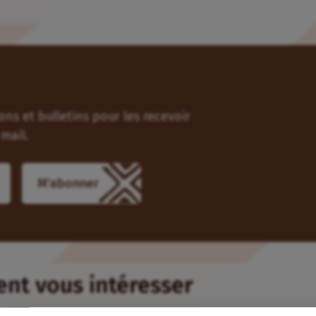
ns et bulletins pour les recevoir
mail.
ient vous intéresser