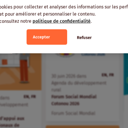
ME RÉGION
MÊME AUTEUR
ookies pour collecter et analyser des informations sur les pe
, et pour améliorer et personnaliser le contenu.
 consultez notre
politique de confidentialité
.
Accepter
Refuser
EN, FR
30
juin
2026
dans
Agenda du développement
rural
EN, FR
Forum Social Mondial
dans
Cotonou 2026
éveloppement
Forum Social Mondial
d’appui aux
ionaux de