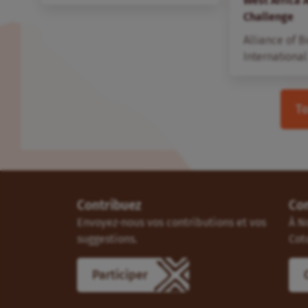
West Africa 
Challenge
Alliance of B
International
To
Contribuez
Co
Envoyez-nous vos contributions et vos
À N
suggestions.
Cot
Participer