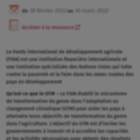
18
février
2022
10
mars
2022
du
au
Accéder à la ressource
Le Fonds international de développement agricole
(FIDA) est une institution financière internationale et
une institution spécialisée des Nations Unies qui lutte
contre la pauvreté et la faim dans les zones rurales des
pays en développement
Qu’est-ce que le GTM –
Le FIDA établit le mécanisme
de transformation du genre dans l’adaptation au
changement climatique (GTM) pour aider les pays à
atteindre leurs objectifs de transformation du genre
dans l’agriculture. L’objectif du GTM est d’inciter les
gouvernements à investir et à accroître les capacités
et les activités nécessaires pour obtenir des résultats