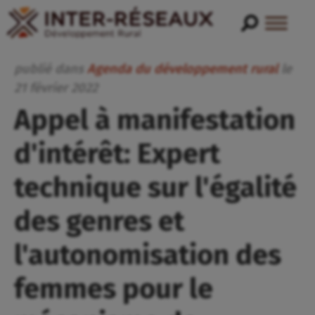
publié dans
Agenda du développement rural
le
21
février
2022
Appel à manifestation
d'intérêt: Expert
technique sur l'égalité
des genres et
l'autonomisation des
femmes pour le