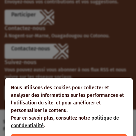
Envoyez-nous vos contributions et vos suggestions.
Participer
Contactez-nous
À Nogent-sur-Marne, Ouagadougou ou Cotonou.
Contactez-nous
Suivez-nous
Vous pouvez aussi vous abonner à nos flux RSS et nous
suivre sur les réseaux sociaux.
Nous utilisons des cookies pour collecter et
analyser des informations sur les performances et
l'utilisation du site, et pour améliorer et
personnaliser le contenu.
Pour en savoir plus, consultez notre
politique de
Site web réalisé avec le soutien de l’Agence
confidentialité
.
Française de Développement