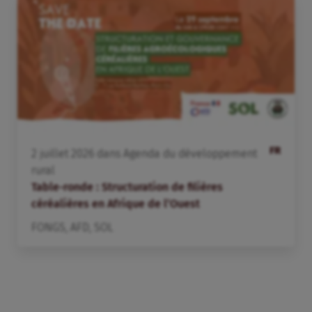
FR
2
juillet
2026
dans
Agenda du développement
rural
Table-ronde : Structuration de filières
céréalières en Afrique de l’Ouest
FONGS
,
AFD
,
SOL