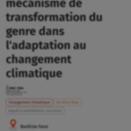
mécanisme de
transformation du
genre dans
l'adaptation au
changement
climatique
Changement climatique
Burkina Faso
Appel à candidature, concours
Burkina Faso