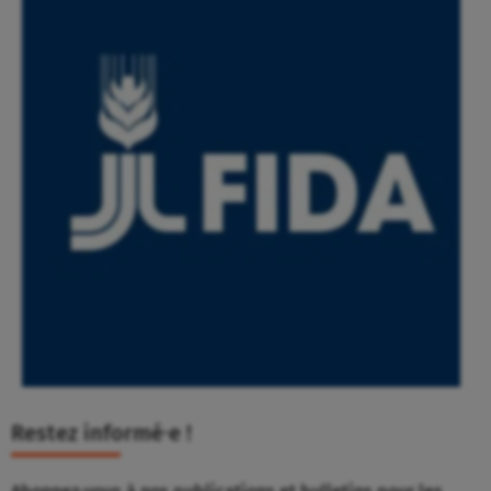
Restez informé⸱e !