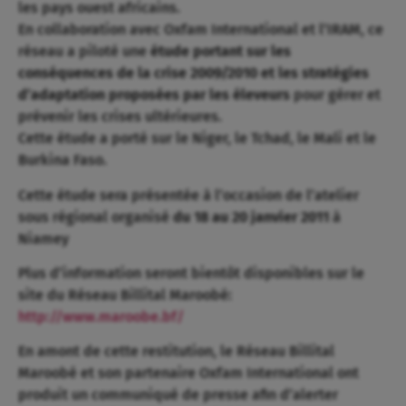
les pays ouest africains.
En collaboration avec Oxfam International et l’IRAM, ce
réseau a piloté une
étude portant sur les
conséquences de la crise 2009/2010 et les stratégies
d’adaptation proposées par les éleveurs
pour gérer et
prévenir les crises ultérieures.
Cette étude a porté sur le Niger, le Tchad, le Mali et le
Burkina Faso.
Cette étude sera présentée à l’occasion de l’atelier
sous régional organisé
du 18 au 20 janvier 2011
à
Niamey
Plus d’information seront bientôt disponibles sur le
site du Réseau Billital Maroobé:
http://www.maroobe.bf/
En amont de cette restitution, le Réseau Billital
Maroobé et son partenaire Oxfam International ont
produit un communiqué de presse afin d’alerter