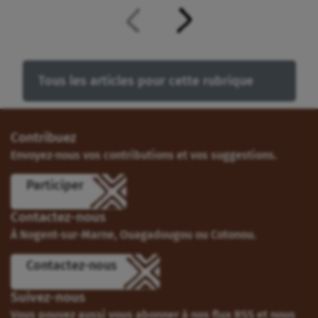
Tous les articles pour cette rubrique
Contribuez
Envoyez-nous vos contributions et vos suggestions.
Participer
Contactez-nous
À Nogent-sur-Marne, Ouagadougou ou Cotonou.
Contactez-nous
Suivez-nous
Vous pouvez aussi vous abonner à nos flux RSS et nous