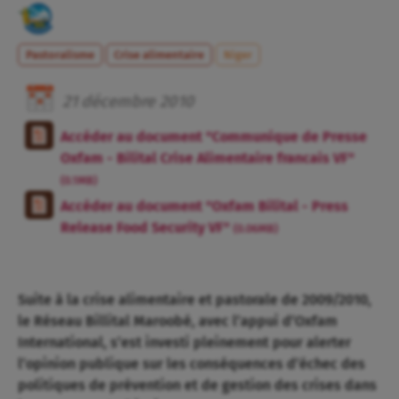
Pastoralisme
Crise alimentaire
Niger
21
décembre
2010
Accéder au document "Communique de Presse
Oxfam - Bilital Crise Alimentaire francais VF"
(0.1MB)
Accéder au document "Oxfam Bilital - Press
Release Food Security VF"
(0.06MB)
Suite à la crise alimentaire et pastorale de 2009/2010,
le Réseau Billital Maroobé, avec l’appui d’Oxfam
International, s’est investi pleinement pour alerter
l’opinion publique sur les conséquences d’échec des
politiques de prévention et de gestion des crises dans