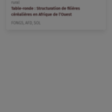
rural
Table-ronde : Structuration de filières
céréalières en Afrique de l’Ouest
FONGS
,
AFD
,
SOL