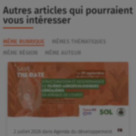
Autres articles qui pourraient
vous intéresser
MÊME RUBRIQUE
MÊMES THÉMATIQUES
MÊME RÉGION
MÊME AUTEUR
FR
2
juillet
2026
dans
Agenda du développement