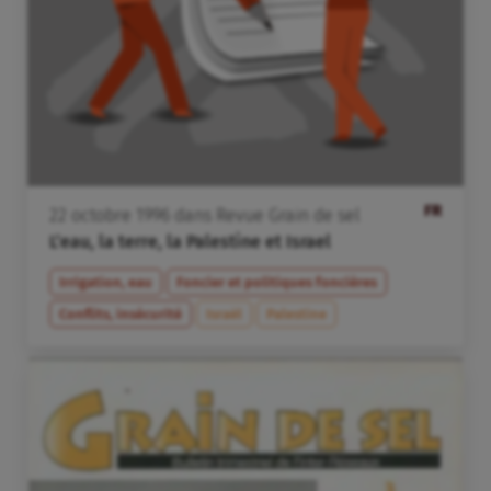
FR
22
octobre
1996
dans
Revue Grain de sel
L’eau, la terre, la Palestine et Israel
Irrigation, eau
Foncier et politiques foncières
Conflits, insécurité
Israël
Palestine