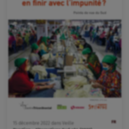
FR
15
décembre
2022
dans
Veille