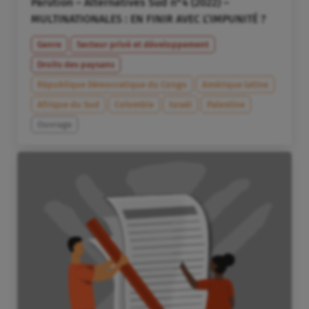
Parution – Alternatives Sud n°4 (2022) –
MULTINATIONALES : EN FINIR AVEC L’IMPUNITÉ ?
Genre
Secteur privé et développement
Droits des paysans
République Démocratique du Congo
Amérique latine
Afrique du Sud
Colombie
Israël
Palestine
Ouvrage