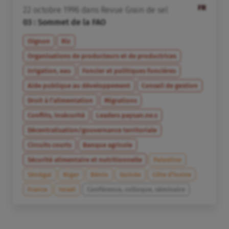
FR
22
octobre
1996
dans
Revue Grain de sel
03 : Sommet de la FAO
Oignon
Riz
Organisations de producteurs et de productrices
Irrigation, eau
Foncier et politiques foncières
Aide publique au développement
Conseil de gestion
Droit à l’alimentation
Migrations
Conflits, insécurité
Leaders paysan.ne.s
Décentralisation/gouvernance territoriale
Circuits courts
Banque agricole
Sécurité alimentaire et nutritionnelle
Palestine
Sénégal
Niger
Bénin
Guinée
Côte d’Ivoire
France
Israël
Conférence, colloque, séminaire