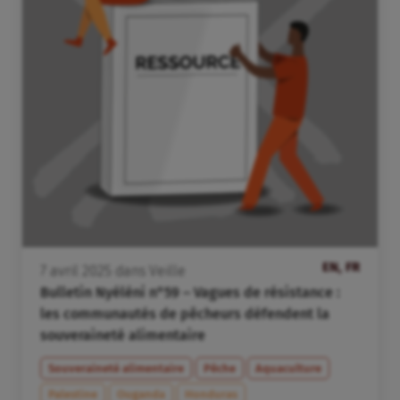
EN, FR
7
avril
2025
dans
Veille
Bulletin Nyéléni n°59 – Vagues de résistance :
les communautés de pêcheurs défendent la
souveraineté alimentaire
Souveraineté alimentaire
Pêche
Aquaculture
Palestine
Ouganda
Honduras