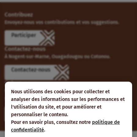
Contribuez
Envoyez-nous vos contributions et vos suggestions.
Participer
Contactez-nous
À Nogent-sur-Marne, Ouagadougou ou Cotonou.
Contactez-nous
Suivez-nous
Vous pouvez aussi vous abonner à nos flux RSS et nous
Nous utilisons des cookies pour collecter et
suivre sur les réseaux sociaux.
analyser des informations sur les performances et
l'utilisation du site, et pour améliorer et
personnaliser le contenu.
Pour en savoir plus, consultez notre
politique de
confidentialité
.