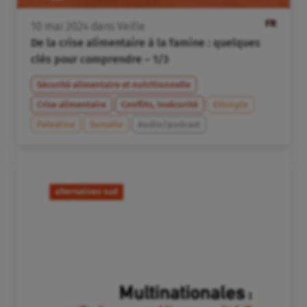
FR
10
mai
2024
dans
Veille
De la crise alimentaire à la famine : quelques
clés pour comprendre – 1/3
Sécurité alimentaire et nutritionnelle
Crise alimentaire
Conflits, insécurité
Ethiopie
Palestine
Somalie
Audio/podcast