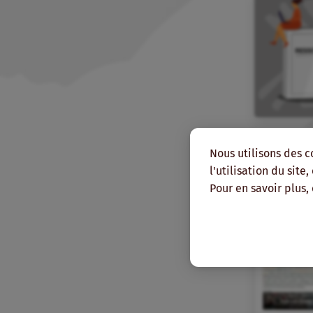
Nous utilisons des c
l'utilisation du site
Pour en savoir plus,