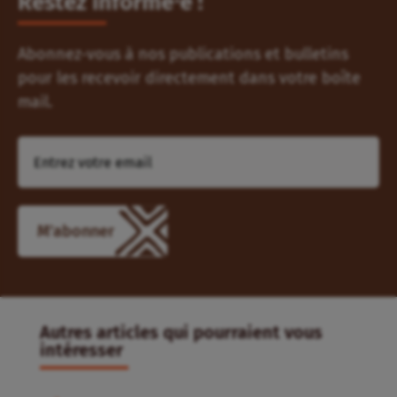
Restez informé⸱e !
Abonnez-vous à nos publications et bulletins
pour les recevoir directement dans votre boîte
mail.
Autres articles qui pourraient vous
intéresser