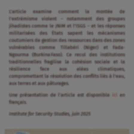
L’article examine comment la montée de
l’extrémisme violent – notamment des groupes
jihadistes comme le JNIM et l’ISGS – et les réponses
militarisées des États sapent les mécanismes
coutumiers de gestion des ressources dans des zones
vulnérables comme Tillabéri (Niger) et Fada-
Ngourma (Burkina Faso). Ce recul des institutions
traditionnelles fragilise la cohésion sociale et la
résilience face aux aléas climatiques,
compromettant la résolution des conflits liés à l’eau,
aux terres et aux pâturages.
Une présentation de l’article est disponible
ici
en
français.
Institute for Security Studies, juin 2025