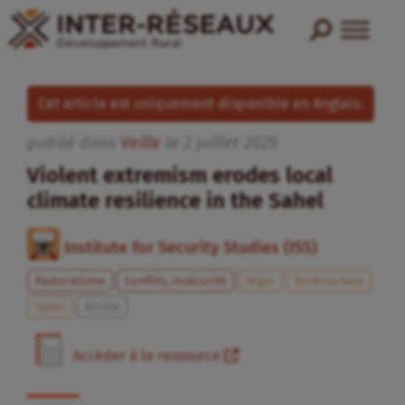
Cet article est uniquement disponible en Anglais.
publié dans
Veille
le
2
juillet
2025
Violent extremism erodes local
climate resilience in the Sahel
Institute for Security Studies (ISS)
Pastoralisme
Conflits, insécurité
Niger
Burkina Faso
Sahel
Article
Accéder à la ressource