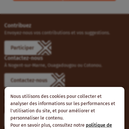
Contribuez
Envoyez-nous vos contributions et vos suggestions.
Participer
Contactez-nous
À Nogent-sur-Marne, Ouagadougou ou Cotonou.
Contactez-nous
Suivez-nous
Nous utilisons des cookies pour collecter et
Vous pouvez aussi vous abonner à nos flux RSS et nous
analyser des informations sur les performances et
suivre sur les réseaux sociaux.
l'utilisation du site, et pour améliorer et
personnaliser le contenu.
Pour en savoir plus, consultez notre
politique de