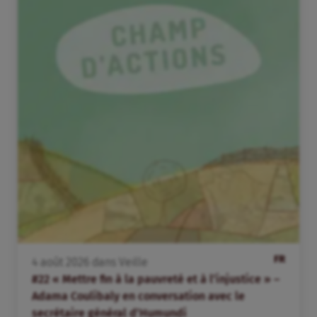
FR
4
août
2026
dans
Veille
#22 « Mettre fin à la pauvreté et à l’injustice » –
Adama Coulibaly en conversation avec le
secrétaire général d’Humundi