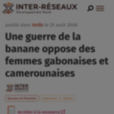
publié dans
Veille
le
25
août
2006
Une guerre de la
banane oppose des
femmes gabonaises et
camerounaises
Banane et Plantain
Cameroun
Gabon
Accéder à la ressource