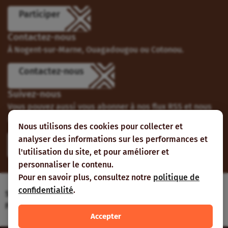
Participer
Contactez-nous
À Nogent-sur-Marne, Ouagadougou ou Cotonou.
Contactez-nous
Suivez-nous
Vous pouvez aussi vous abonner à nos flux RSS et nous
suivre sur les réseaux sociaux.
Nous utilisons des cookies pour collecter et
analyser des informations sur les performances et
l'utilisation du site, et pour améliorer et
personnaliser le contenu.
Pour en savoir plus, consultez notre
politique de
confidentialité
.
Site web réalisé avec le soutien de l’Agence
Française de Développement
Accepter