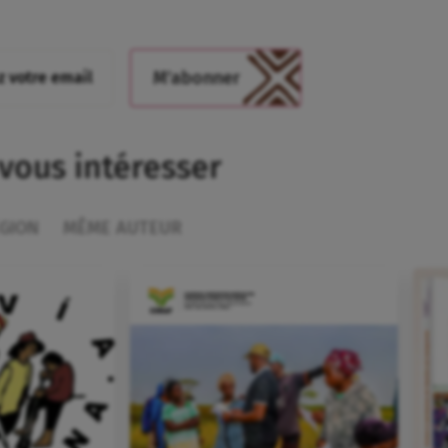
 vous intéresser
GION
MÊME AUTEUR