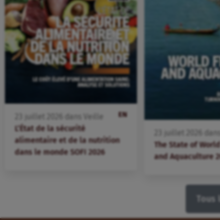
EN
23
juillet
2026
dans
Veille
L’État de la sécurité
23
juillet
2026
dan
alimentaire et de la nutrition
The State of World
dans le monde SOFI 2026
and Aquaculture 
Tous 