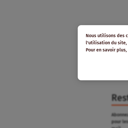
Nous utilisons des 
l'utilisation du sit
Pour en savoir plus,
Res
Abonnez
pour le