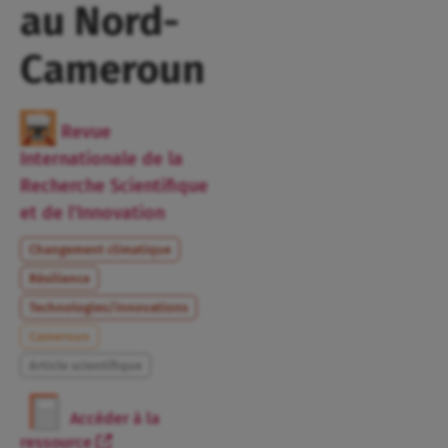
au Nord-
Cameroun
Revue
Internationale de la
Recherche Scientifique
et de l’Innovation
Changement climatique
Résilience
Technologies/innovations
Cameroun
Article scientifique
Accéder à la
ressource