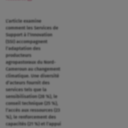
L’article examine
comment les Services de
Support à l’Innovation
(SSI) accompagnent
l’adaptation des
producteurs
agropastoraux du Nord-
Cameroun au changement
climatique. Une diversité
d’acteurs fournit des
services tels que la
sensibilisation (28 %), le
conseil technique (25 %),
l’accès aux ressources (23
%), le renforcement des
capacités (21 %) et l’appui