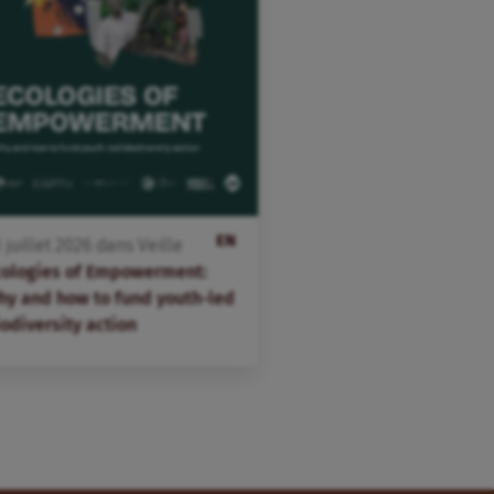
EN
3
juillet
2026
dans
Veille
cologies of Empowerment:
hy and how to fund youth-led
odiversity action