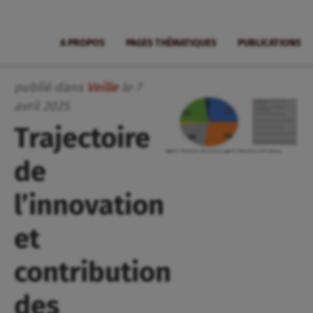
A PROPOS
PAGES THÉMATIQUES
PUBLICATIONS
publié dans
Veille
le
7
avril
2025
Trajectoire
de
l’innovation
et
contribution
des