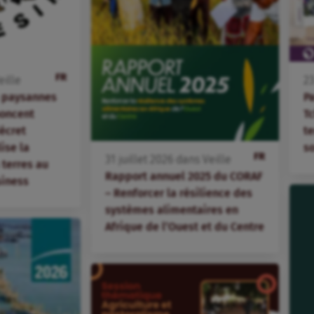
FR
eille
2
s paysannes
P
oncent
T
écret
te
lise la
s
FR
31
juillet
2026
dans
Veille
terres au
Rapport annuel 2025 du CORAF
siness
– Renforcer la résilience des
systèmes alimentaires en
Afrique de l’Ouest et du Centre