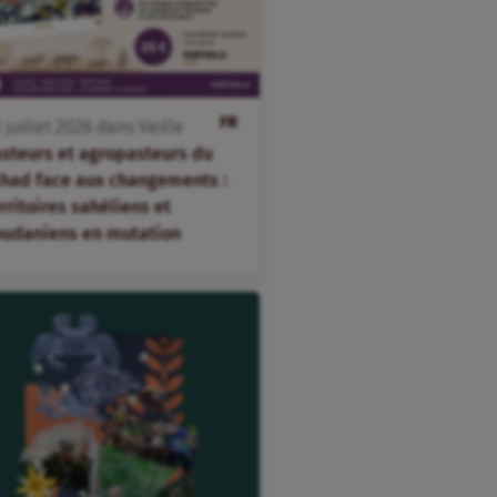
FR
3
juillet
2026
dans
Veille
asteurs et agropasteurs du
chad face aux changements :
rritoires sahéliens et
oudaniens en mutation