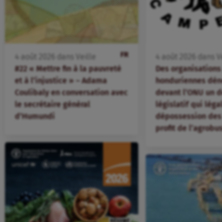
FR
4
août
2026
dans
Veille
4
août
2026
dans
V
#22 « Mettre fin à la pauvreté
Des organisation
et à l’injustice » – Adama
honduriennes dén
Coulibaly en conversation avec
devant l’ONU un d
le secrétaire général
législatif qui léga
d’Humundi
dépossession des 
profit de l’agrobu