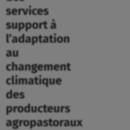
services
support à
l’adaptation
au
changement
climatique
des
producteurs
agropastoraux