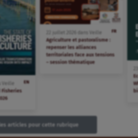
FR
22
juillet
2026
dans
Veille
Agriculture et pastoralisme :
repenser les alliances
territoriales face aux tensions
– session thématique
2
E
EN
W
s
Veille
bi
 Fisheries
2026
les articles pour cette rubrique