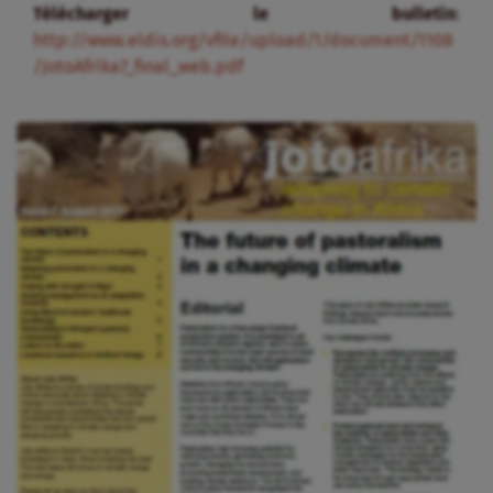
Télécharger le bulletin
:
http://www.eldis.org/vfile/upload/1/document/1108
/JotoAfrika7_final_web.pdf