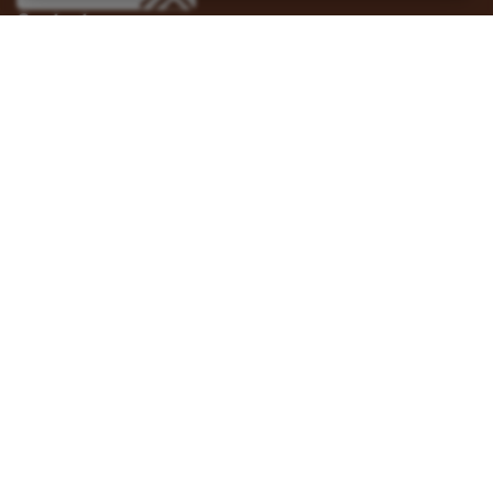
Contactez-nous
À Nogent-sur-Marne, Ouagadougou ou Cotonou.
Contactez-nous
Suivez-nous
Vous pouvez aussi vous abonner à nos flux RSS et nous
suivre sur les réseaux sociaux.
Site web réalisé avec le soutien de l’Agence
Française de Développement
Inter-réseaux | Tous droits réservés |
Mentions légales
|
Plan du
site