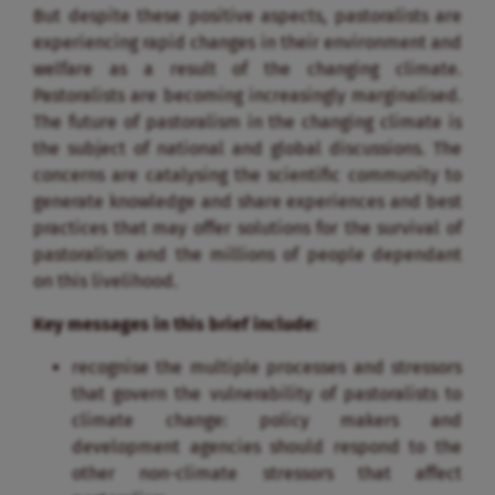
But despite these positive aspects, pastoralists are
experiencing rapid changes in their environment and
welfare as a result of the changing climate.
Pastoralists are becoming increasingly marginalised.
The future of pastoralism in the changing climate is
the subject of national and global discussions. The
concerns are catalysing the scientific community to
generate knowledge and share experiences and best
practices that may offer solutions for the survival of
pastoralism and the millions of people dependant
on this livelihood.
Key messages in this brief include:
recognise the multiple processes and stressors
that govern the vulnerability of pastoralists to
climate change: policy makers and
development agencies should respond to the
other non-climate stressors that affect