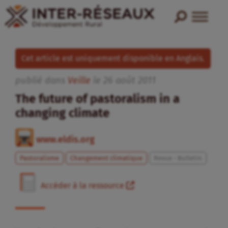
Cet article est uniquement disponible en Anglais.
publié dans
Veille
le
26
août
2011
The future of pastoralism in a
changing climate
www.eldis.org
Pastoralisme
Changement climatique
Revue - Bulletin
Accéder à la ressource