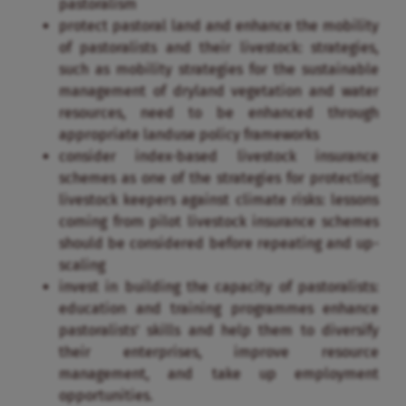
pastoralism
protect pastoral land and enhance the mobility
of pastoralists and their livestock: strategies,
such as mobility strategies for the sustainable
management of dryland vegetation and water
resources, need to be enhanced through
appropriate landuse policy frameworks
consider index-based livestock insurance
schemes as one of the strategies for protecting
livestock keepers against climate risks: lessons
coming from pilot livestock insurance schemes
should be considered before repeating and up-
scaling
invest in building the capacity of pastoralists:
education and training programmes enhance
pastoralists’ skills and help them to diversify
their enterprises, improve resource
management, and take up employment
opportunities.