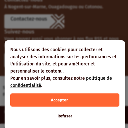
À Nogent-sur-Marne, Ouagadougou ou Cotonou.
Contactez-nous
Suivez-nous
Vous pouvez aussi vous abonner à nos flux RSS et nous
suivre sur les réseaux sociaux.
Nous utilisons des cookies pour collecter et
analyser des informations sur les performances et
l'utilisation du site, et pour améliorer et
personnaliser le contenu.
Pour en savoir plus, consultez notre
politique de
confidentialité
.
Site web réalisé avec le soutien de l’Agence
Française de Développement
Accepter
Inter-réseaux | Tous droits réservés |
Mentions légales
|
Plan du
Refuser
site