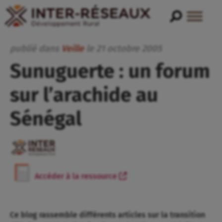
publié dans
Veille
le
21
octobre
2005
Sunuguerte : un forum
sur l’arachide au
Sénégal
Accéder à la ressource
Ce blog rassemble différents articles sur la transition