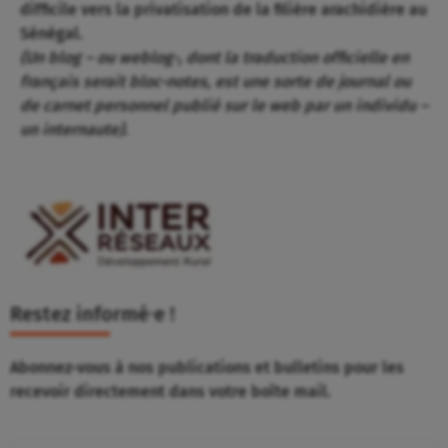
difficile vers la privatisation de la filière arachidière au
Sénégal.
(Un blog – ou weblog-, dont la traduction officielle en
français serait bloc-notes, est une sorte de journal ou
de carnet personnel publié sur le web par un individu –
un internaute).
Restez informé⸱e !
Abonnez-vous à nos publications et bulletins pour les
recevoir directement dans votre boîte mail.