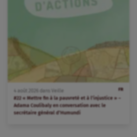
FR
4
août
2026
dans
Veille
#22 « Mettre fin à la pauvreté et à l’injustice » –
Adama Coulibaly en conversation avec le
secrétaire général d’Humundi