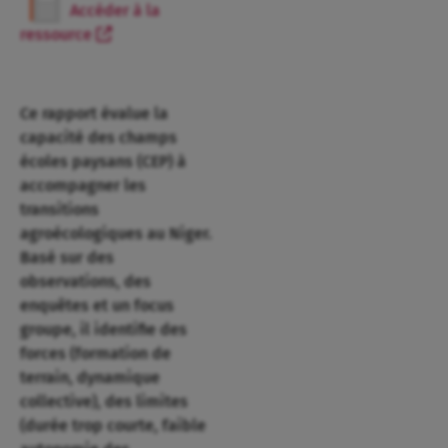
Accéder à la
ressource
Ce rapport évalue la
capacité des champs
écoles paysans (CEP) à
accompagner les
transitions
agroécologiques au Niger.
Basé sur des
observations, des
enquêtes et un focus
groupe, il identifie des
forces (formation de
terrain, dynamique
collective), des limites
(durée trop courte, faible