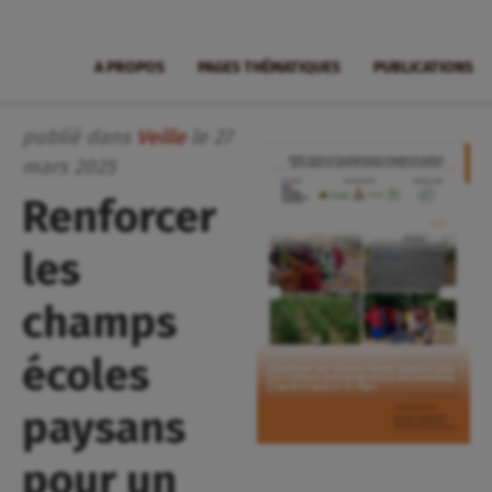
A PROPOS
PAGES THÉMATIQUES
PUBLICATIONS
publié dans
Veille
le
27
mars
2025
Renforcer
les
champs
écoles
paysans
pour un