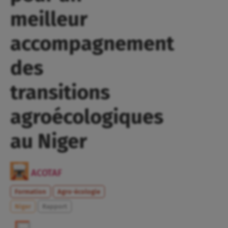
meilleur
accompagnement
des
transitions
agroécologiques
au Niger
ACOTAF
Formation
Agro-écologie
Niger
Rapport