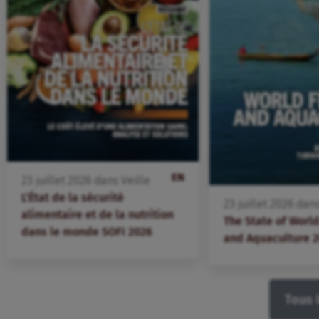
EN
23
juillet
2026
dans
Veille
L’État de la sécurité
23
juillet
2026
dan
alimentaire et de la nutrition
The State of World
dans le monde SOFI 2026
and Aquaculture 
Tous 