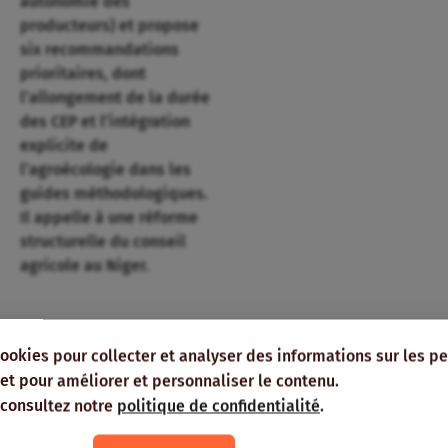
autonomie des
producteurs) et propose
six recommandations
prioritaires, dont
l’allongement de la durée
des CEP et l’intégration
explicite de
l’agroécologie dans les
guides méthodologiques.
Il appelle à une réforme
structurelle du conseil
agricole au Niger.
tez informé⸱e !
cookies pour collecter et analyser des informations sur les p
e, et pour améliorer et personnaliser le contenu.
 consultez notre
politique de confidentialité
.
-vous à nos publications et bulletins
s recevoir directement dans votre boîte