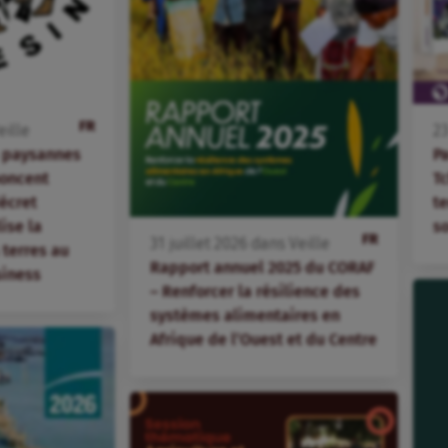
FR
eille
2
s paysannes
P
oncent
T
écret
te
lise la
s
FR
31
juillet
2026
dans
Veille
terres au
Rapport annuel 2025 du CORAF
siness
– Renforcer la résilience des
systèmes alimentaires en
Afrique de l’Ouest et du Centre