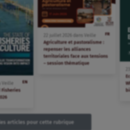
FR
22
juillet
2026
dans
Veille
Agriculture et pastoralisme :
repenser les alliances
territoriales face aux tensions
– session thématique
2
E
EN
W
s
Veille
bi
 Fisheries
2026
les articles pour cette rubrique