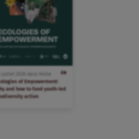
EN
3
juillet
2026
dans
Veille
cologies of Empowerment:
hy and how to fund youth-led
odiversity action