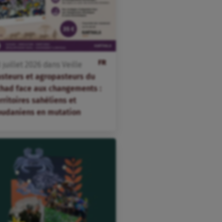
FR
3
juillet
2026
dans
Veille
asteurs et agropasteurs du
chad face aux changements :
rritoires sahéliens et
oudaniens en mutation