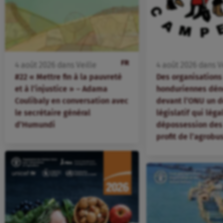
FR
4
août
2026
dans
Veille
4
août
2026
dans
V
#22 « Mettre fin à la pauvreté
Des organisation
et à l’injustice » – Adama
honduriennes dén
Coulibaly en conversation avec
devant l’ONU un d
le secrétaire général
législatif qui léga
d’Humundi
dépossession des 
profit de l’agrobu