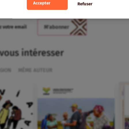
Accepter
Refuser
 vous intéresser
GION
MÊME AUTEUR