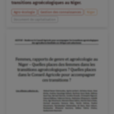
transitions agroécologiques au Niger.
Agro-écologie
Gestion des connaissances
Niger
Document de capitalisation