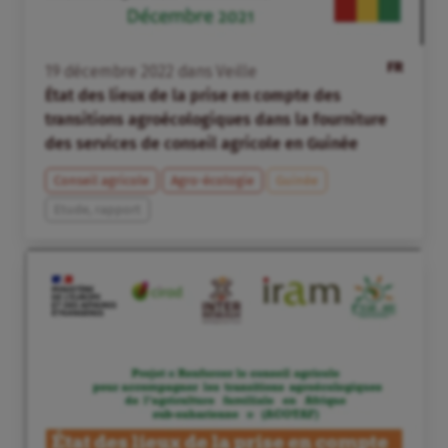
FR
19
décembre
2022
dans
Veille
État des lieux de la prise en compte des
transitions agroécologiques dans la fourniture
des services de conseil agricole en Guinée
Conseil agricole
Agro-écologie
Guinée
Etude, rapport