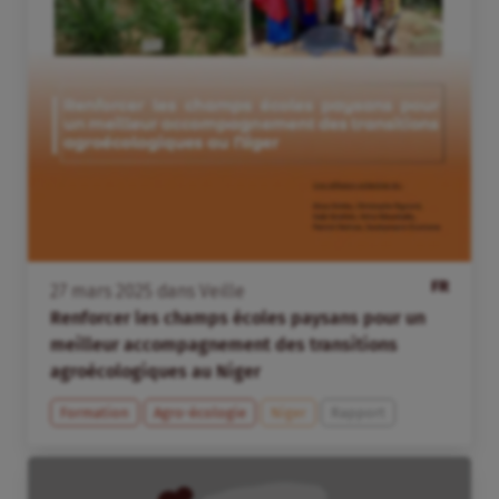
FR
27
mars
2025
dans
Veille
Renforcer les champs écoles paysans pour un
meilleur accompagnement des transitions
agroécologiques au Niger
Formation
Agro-écologie
Niger
Rapport