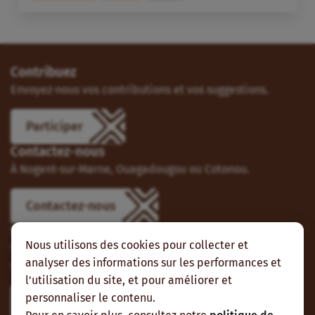
Contribuez
Envoyez-nous vos contributions et vos suggestions.
Participer
Contactez-nous
À Nogent-sur-Marne, Ouagadougou ou Cotonou.
Contactez-nous
Suivez-nous
Nous utilisons des cookies pour collecter et
Vous pouvez aussi vous abonner à nos flux RSS et nous
analyser des informations sur les performances et
suivre sur les réseaux sociaux.
l'utilisation du site, et pour améliorer et
personnaliser le contenu.