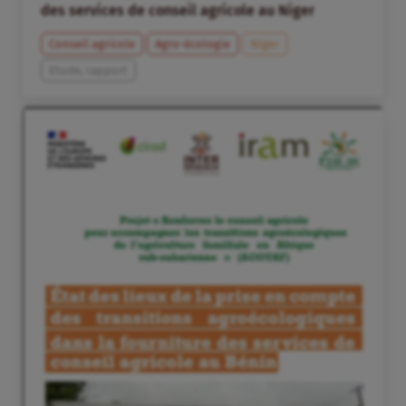
des services de conseil agricole au Niger
Conseil agricole
Agro-écologie
Niger
Etude, rapport