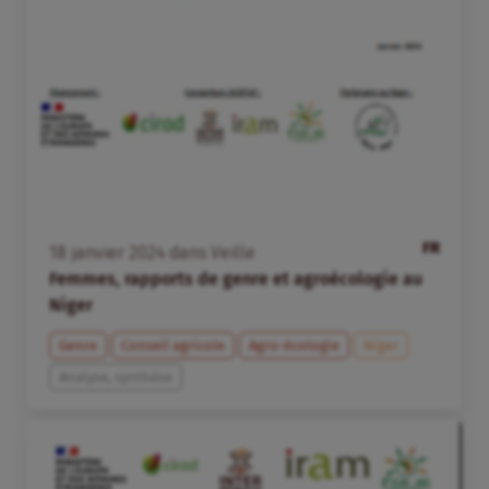
FR
18
janvier
2024
dans
Veille
Femmes, rapports de genre et agroécologie au
Niger
Genre
Conseil agricole
Agro-écologie
Niger
Analyse, synthèse