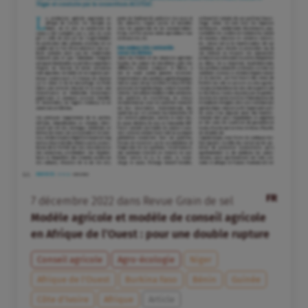
FR
7
décembre
2022
dans
Revue Grain de sel
Modèle agricole et modèle de conseil agricole
en Afrique de l’Ouest : pour une double rupture
Conseil agricole
Agro-écologie
Niger
Afrique de l’Ouest
Burkina Faso
Bénin
Guinée
Côte d’Ivoire
Afrique
Article