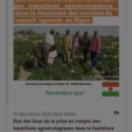
FR
19
décembre
2022
dans
Veille
État des lieux de la prise en compte des
transitions agroécologiques dans la fourniture