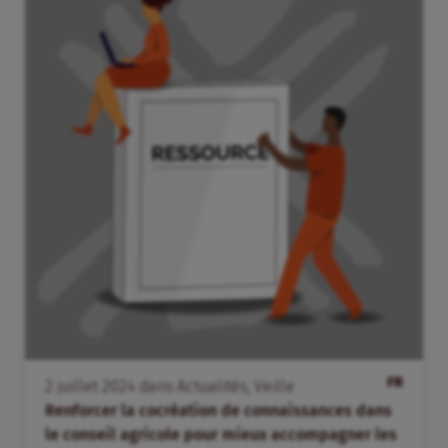
FR
2
juillet
2024
dans
Actualités
,
Veille
Renforcer la cocréation de connaissances dans
le conseil agricole pour mieux accompagner les