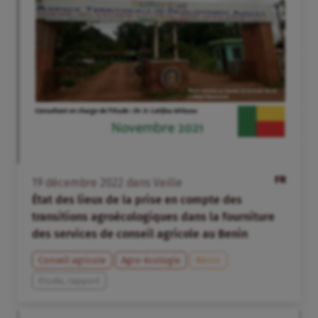
FR
19
décembre
2022
dans
Veille
État des lieux de la prise en compte des
transitions agroécologiques dans la fourniture
des services de conseil agricole au Benin
Conseil agricole
Agro-écologie
Bénin
Etude, rapport