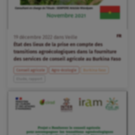
FR
19
décembre
2022
dans
Veille
État des lieux de la prise en compte des
transitions agroécologiques dans la fourniture
des services de conseil agricole au Burkina Faso
Conseil agricole
Agro-écologie
Burkina Faso
Etude, rapport