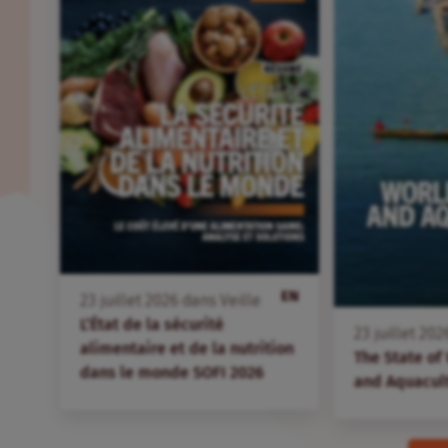
EN
23
juillet
2026
dans
Veille
L’État de la sécurité
23
juillet
202
alimentaire et de la nutrition
The State of
dans le monde SOFI 2026
and Aquacul