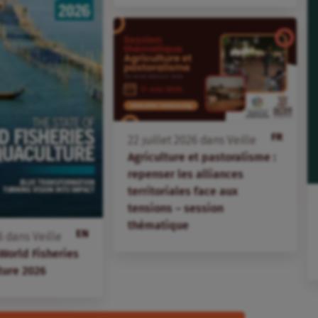
FR
22
juillet
2026
dans
Veille
Agriculture et pastoralisme :
repenser les alliances
territoriales face aux
tensions – session
thématique
EN
6
dans
Veille
 World Fisheries
ture 2026