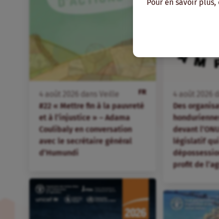
Pour en savoir plus,
FR
4
août
2026
dans
Veille
4
août
2026
d
#22 « Mettre fin à la pauvreté
Des organis
et à l’injustice » – Adama
hondurienne
Coulibaly en conversation
devant l’ONU
avec le secrétaire général
législatif qu
d’Humundi
dépossession
profit de l’