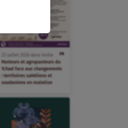
FR
23
juillet
2026
dans
Veille
Pasteurs et agropasteurs du
Tchad face aux changements
: territoires sahéliens et
soudaniens en mutation