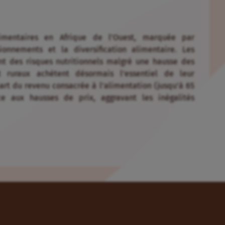
limentaires en Afrique de l’Ouest, marquée par
ionnements et la diversification alimentaire. Les
nt des risques nutritionnels malgré une hausse des
 ruraux achètent désormais l’essentiel de leur
art du revenu consacrée à l’alimentation (jusqu’à 65
ce aux hausses de prix, aggravant les inégalités