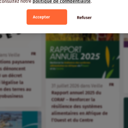
 consultez notre
politique de confidentialité
.
Accepter
Refuser
FR
ans
Veille
ations paysannes
s dénoncent
 un décret
i légalise la
FR
31
juillet
2026
dans
Veille
 des terres au
Rapport annuel 2025 du
agrobusiness
CORAF – Renforcer la
résilience des systèmes
alimentaires en Afrique de
l’Ouest et du Centre