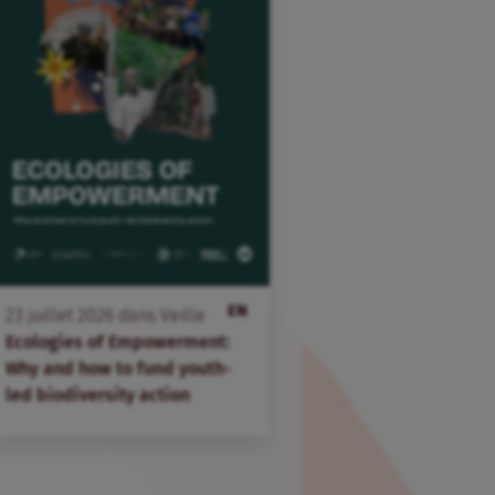
EN
23
juillet
2026
dans
Veille
Ecologies of Empowerment:
Why and how to fund youth-
led biodiversity action