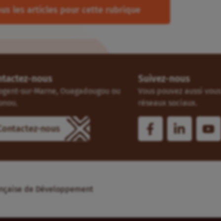
us les articles pour cette rubrique
ntactez-nous
Suivez-nous
ogent-sur-Marne, Ouagadougou ou
Vous pouvez aussi vous 
onou.
réseaux sociaux.
Contactez-nous
Française de Développement