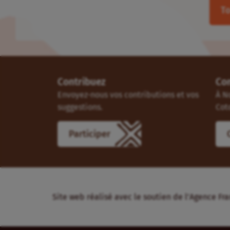
To
Contribuez
Co
Envoyez-nous vos contributions et vos
À N
suggestions.
Cot
Participer
Site web réalisé avec le soutien de l’Agence 