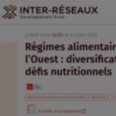
publié dans
Veille
le
9
juillet
2025
Régimes alimentair
l’Ouest : diversific
défis nutritionnels
Sécurité alimentaire et nutritionnelle
Nutrition
Afr
Accéder à la ressource