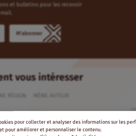
ns et bulletins pour les recevoir
mail.
M'abonner
ient vous intéresser
ME RÉGION
MÊME AUTEUR
ookies pour collecter et analyser des informations sur les pe
, et pour améliorer et personnaliser le contenu.