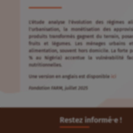
L’étude analyse l’évolution des régimes a
l’urbanisation, la monétisation des approvis
produits transformés gagnent du terrain, posa
fruits et légumes. Les ménages urbains et
alimentation, souvent hors domicile. La forte p
% au Nigéria) accentue la vulnérabilité fa
nutritionnelles.
Une version en anglais est disponible
ici
Fondation FARM, juillet 2025
Restez informé⸱e !