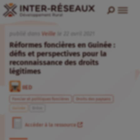
publié dans
Veille
le
22
avril
2021
Réformes foncières en Guinée :
défis et perspectives pour la
reconnaissance des droits
légitimes
IIED
Foncier et politiques foncières
Droits des paysans
Guinée
Brève
Accéder à la ressource