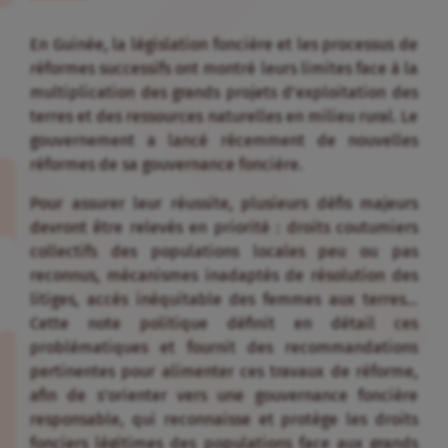
En Guinée, la législation foncière et les processus de
réformes successifs ont montré leurs limites face à la
multiplication des grands projets d’exploitation des
terres et des ressources naturelles en milieu rural. Le
gouvernement a lancé récemment de nouvelles
réformes de sa gouvernance foncière.
Pour assurer leur réussite, plusieurs défis majeurs
devront être relevés en priorité : droits coutumiers
collectifs des populations locales peu ou pas
reconnus, mécanismes inadaptés de résolution des
litiges, accès inéquitable des femmes aux terres…
Cette note politique définit en détail ces
problématiques et fournit des recommandations
pertinentes pour alimenter ces travaux de réforme,
afin de s’orienter vers une gouvernance foncière
responsable, qui reconnaisse et protège les droits
fonciers légitimes des populations face aux grands