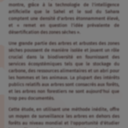
montre, grâce à la technologie de l’intelligence
artificielle que le Sahel et le sud du Sahara
comptent une densité d’arbres étonnamment élevé,
et « remet en question l’idée prévalente de
désertification des zones sèches ».
Une grande partie des arbres et arbustes des zones
sèches poussent de manière isolée et jouent un rôle
crucial dans la biodiversité en fournissant des
services écosystémiques tels que le stockage du
carbone, des ressources alimentaires et un abri pour
les hommes et les animaux. La plupart des intérêts
publics relatifs aux arbres sont consacrés aux forêts,
et les arbres non forestiers ne sont aujourd’hui que
trop peu documentés.
Cette étude, en utilisant une méthode inédite, offre
un moyen de surveillance les arbres en dehors des
forêts au niveau mondial et l’opportunité d’étudier