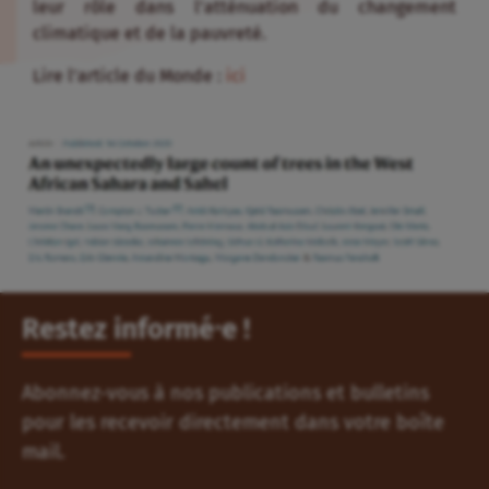
leur rôle dans l’atténuation du changement
climatique et de la pauvreté.
Lire l’article du Monde :
ici
Restez informé⸱e !
Abonnez-vous à nos publications et bulletins
pour les recevoir directement dans votre boîte
mail.