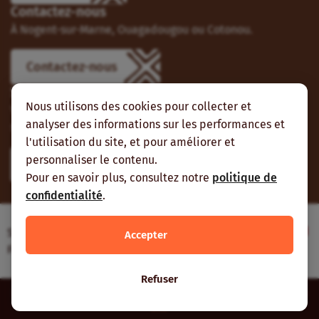
Contactez-nous
À Nogent-sur-Marne, Ouagadougou ou Cotonou.
Contactez-nous
Suivez-nous
Nous utilisons des cookies pour collecter et
Vous pouvez aussi vous abonner à nos flux RSS et nous
analyser des informations sur les performances et
suivre sur les réseaux sociaux.
l'utilisation du site, et pour améliorer et
personnaliser le contenu.
Pour en savoir plus, consultez notre
politique de
confidentialité
.
Site web réalisé avec le soutien de l’Agence
Accepter
Française de Développement
Refuser
Inter-réseaux | Tous droits réservés |
Mentions légales
|
Plan du
site