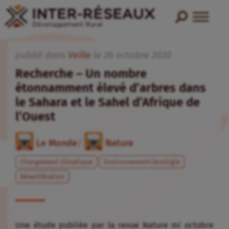
publié dans
Veille
le
26
octobre
2020
Recherche – Un nombre
étonnamment élevé d’arbres dans
le Sahara et le Sahel d’Afrique de
l’Ouest
Le Monde
/
Nature
Changement climatique
Environnement/écologie
Désertification
Une étude publiée par la revue Nature mi octobre