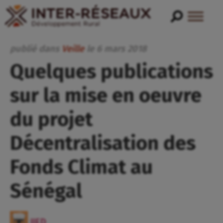
publié dans
Veille
le
6
mars
2018
Quelques publications
sur la mise en oeuvre
du projet
Décentralisation des
Fonds Climat au
Sénégal
IIED