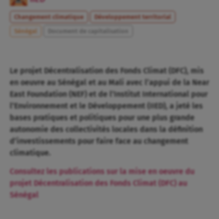
Changement climatique
Développement territorial
Sénégal
Document de capitalisation
Le projet Décentralisation des Fonds Climat (DFC), mis
en oeuvre au Sénégal et au Mali avec l’appui de la Near
East Foundation (NEF) et de l’Institut International pour
l’Environnement et le Développement (IIED), a jeté les
bases pratiques et politiques pour une plus grande
autonomie des collectivités locales dans la définition
d’investissements pour faire face au changement
climatique.
Consultez les publications sur la mise en oeuvre du
projet Décentralisation des Fonds Climat (DFC) au
Sénégal