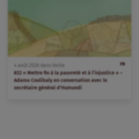
FR
4
août
2026
dans
Veille
#22 « Mettre fin à la pauvreté et à l’injustice » –
Adama Coulibaly en conversation avec le
secrétaire général d’Humundi