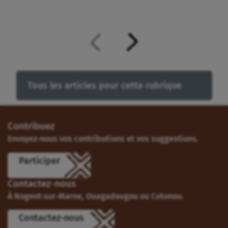
Tous les articles pour cette rubrique
Contribuez
Envoyez-nous vos contributions et vos suggestions.
Participer
Contactez-nous
À Nogent-sur-Marne, Ouagadougou ou Cotonou.
Contactez-nous