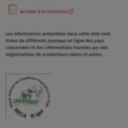
Accéder à la ressource
Les informations présentées dans cette note sont
tirées de différents journaux en ligne des pays
concernées et des informations fournies par des
organisations de producteurs sœurs et amies.