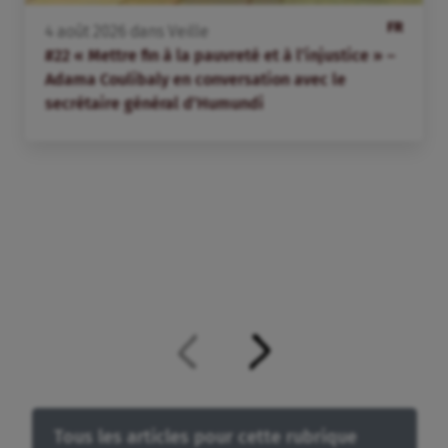
FR
4
août
2026
dans
Veille
#22 « Mettre fin à la pauvreté et à l’injustice » –
Adama Coulibaly en conversation avec le
secrétaire général d’Humundi
Tous les articles pour cette rubrique