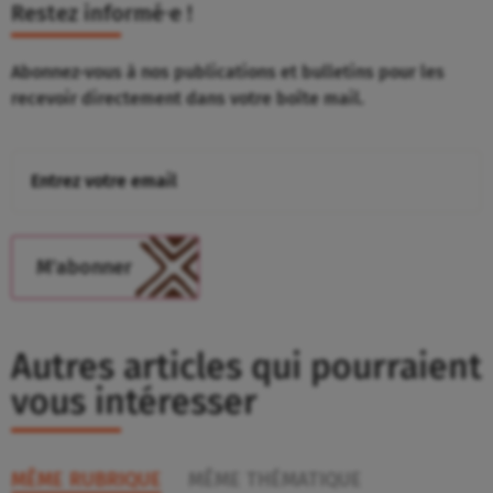
Restez informé⸱e !
Abonnez-vous à nos publications et bulletins pour les
recevoir directement dans votre boîte mail.
Autres articles qui pourraient
vous intéresser
MÊME RUBRIQUE
MÊME THÉMATIQUE