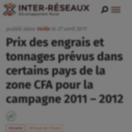
publié dans
Veille
le
27
avril
2011
Prix des engrais et
tonnages prévus dans
certains pays de la
zone CFA pour la
campagne 2011 – 2012
Intrants
Afrique de l’Ouest