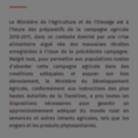
Le Ministère de l’Agriculture et de l’Elevage est à
l’heure des préparatifs de la campagne agricole
2010-2011, dans un contexte dominé par une crise
alimentaire aiguë née des mauvaises récoltes
enregistrées à l’issue de la précédente campagne.
Malgré tout, pour permettre aux populations rurales
d’aborder cette campagne agricole dans des
conditions adéquates et assurer son bon
déroulement, le Ministère du Développement
Agricole, conformément aux instructions des plus
hautes Autorités de la Transition, a pris toutes les
dispositions nécessaires pour garantir un
approvisionnement adéquat du monde rural en
semences et autres intrants agricoles, tels que les
engrais et les produits phytosanitaires.