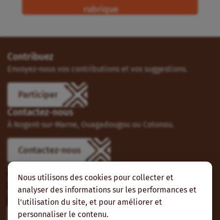
rubrique
Contribuez
Envoyez-nous vos contributions et vos suggestions.
Participer
Contactez-nous
À Nogent-sur-Marne, Ouagadougou ou Cotonou.
Contactez-nous
Suivez-nous
Nous utilisons des cookies pour collecter et
Vous pouvez aussi vous abonner à nos flux RSS et nous
analyser des informations sur les performances et
suivre sur les réseaux sociaux.
l'utilisation du site, et pour améliorer et
personnaliser le contenu.