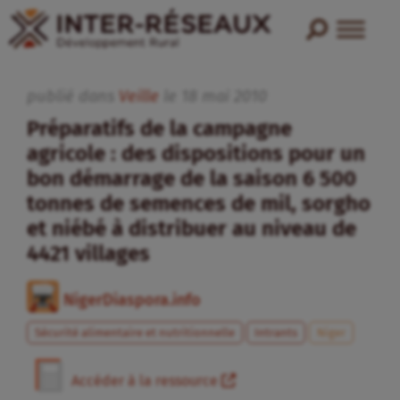
publié dans
Veille
le
18
mai
2010
Préparatifs de la campagne
agricole : des dispositions pour un
bon démarrage de la saison 6 500
tonnes de semences de mil, sorgho
et niébé à distribuer au niveau de
4421 villages
NigerDiaspora.info
Sécurité alimentaire et nutritionnelle
Intrants
Niger
Accéder à la ressource