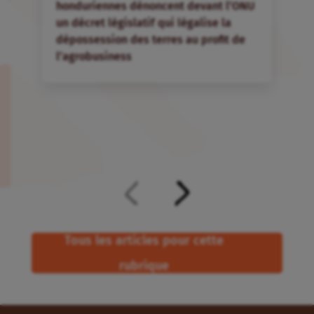
honduriennes dénoncent devant l’ONU
l
un décret législatif qui légalise la
c
dépossession des terres au profit de
g
l’agrobusiness
Tous les articles pour cette
rubrique