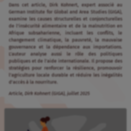
Dans cet article, Dirk Kohnert, expert associé au
German Institute for Global and Area Studies (GIGA),
examine les causes structurelles et conjoncturelles
de l’insécurité alimentaire et de la malnutrition en
Afrique subsaharienne, incluant les conflits, le
changement climatique, la pauvreté, la mauvaise
gouvernance et la dépendance aux importations.
L’auteur analyse aussi le rôle des politiques
publiques et de l’aide internationale. Il propose des
stratégies pour renforcer la résilience, promouvoir
l’agriculture locale durable et réduire les inégalités
d’accès à la nourriture.
Article, Dirk Kohnert (GIGA), juillet 2025