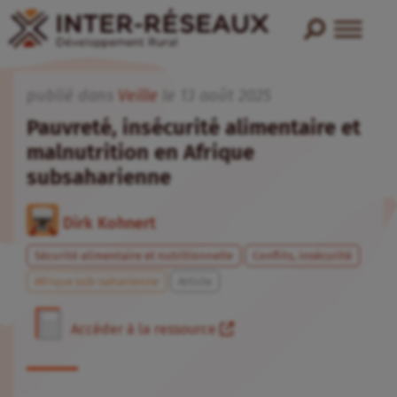
publié dans
Veille
le
13
août
2025
Pauvreté, insécurité alimentaire et
malnutrition en Afrique
subsaharienne
Dirk Kohnert
Sécurité alimentaire et nutritionnelle
Conflits, insécurité
Afrique sub-saharienne
Article
Accéder à la ressource