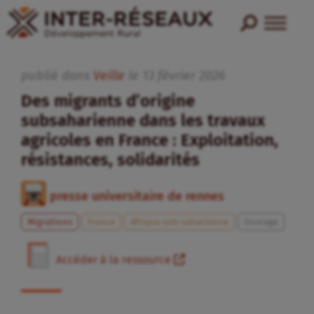
publié dans
Veille
le
13
février
2026
Des migrants d’origine
subsaharienne dans les travaux
agricoles en France : Exploitation,
résistances, solidarités
presse universitaire de rennes
Migrations
France
Afrique sub-saharienne
Ouvrage
Accéder à la ressource