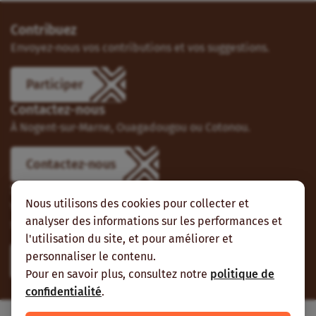
Contribuez
Envoyez-nous vos contributions et vos suggestions.
Participer
Contactez-nous
À Nogent-sur-Marne, Ouagadougou ou Cotonou.
Contactez-nous
Suivez-nous
Nous utilisons des cookies pour collecter et
Vous pouvez aussi vous abonner à nos flux RSS et nous
analyser des informations sur les performances et
suivre sur les réseaux sociaux.
l'utilisation du site, et pour améliorer et
personnaliser le contenu.
Pour en savoir plus, consultez notre
politique de
confidentialité
.