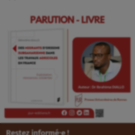
Restez informé⸱e !