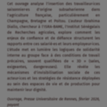
Cet ouvrage analyse l’insertion des travailleur·ices
saisonnier·es d’origine subsaharienne dans
l’agriculture française, particulièrement en
Champagne, Bretagne et Poitou. L’auteur Ibrahima
Diallo, chercheur à l’ISRA-BAME, l’Institut Sénégalais
de Recherches agricoles, explore comment les
enjeux de confiance et de défiance structurent les
rapports entre ces salarié·es et leurs employeur·ices.
L’étude met en lumière les logiques de solidarité
interne au groupe face à des conditions de travail
précaires, souvent qualifiées de « 3D » (sales,
exigeantes, dangereuses). Elle révèle les
mécanismes d’invisibilisation sociale de ces
acteur·ices et les stratégies de résistance déployées
au sein des espaces de vie et de production pour
maintenir leur dignité.
Ouvrage, Presse Universitaire de Rennes, février 2026,
payant