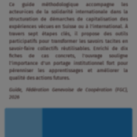
Ce guide méthodologique accompagne les
acteur·ices de la solidarité internationale dans la
structuration de démarches de capitalisation des
expériences vécues en Suisse ou à l’international
.
À
travers sept étapes clés, il propose des outils
participatifs pour transformer les savoirs tacites en
savoir-faire collectifs réutilisables
.
Enrichi de dix
fiches de cas concrets, l’ouvrage souligne
l’importance d’un portage institutionnel fort pour
pérenniser les apprentissages et améliorer la
qualité des actions futures
.
Guide, Fédération Genevoise de Coopération (FGC),
2026