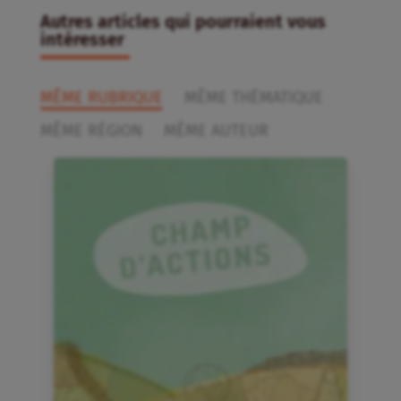
Autres articles qui pourraient vous
intéresser
MÊME RUBRIQUE
MÊME THÉMATIQUE
MÊME RÉGION
MÊME AUTEUR