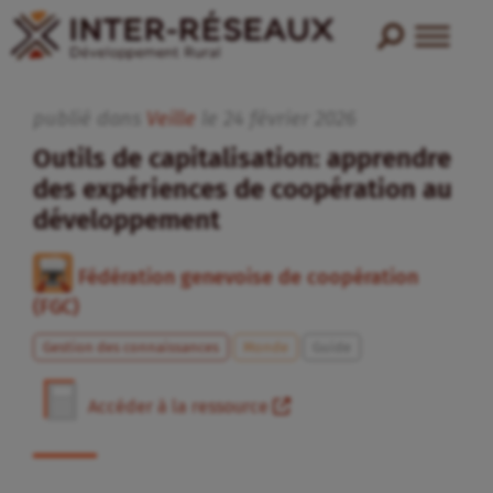
publié dans
Veille
le
24
février
2026
Outils de capitalisation: apprendre
des expériences de coopération au
développement
Fédération genevoise de coopération
(FGC)
Gestion des connaissances
Monde
Guide
Accéder à la ressource