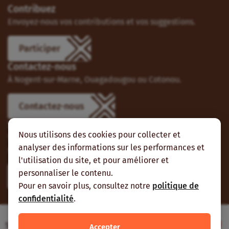
Contribuez
Envoyez-nous vos contributions et vos suggestions.
Participer
Contactez-nous
À Nogent-sur-Marne, Ouagadougou ou Cotonou.
Contactez-nous
Suivez-nous
Nous utilisons des cookies pour collecter et
Vous pouvez aussi vous abonner à nos flux RSS et nous
analyser des informations sur les performances et
suivre sur les réseaux sociaux.
l'utilisation du site, et pour améliorer et
personnaliser le contenu.
Pour en savoir plus, consultez notre
politique de
confidentialité
.
Site web réalisé avec le soutien de l’Agence
Accepter