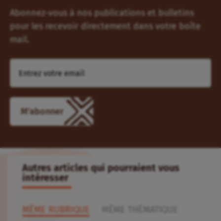
Abonnez-vous à nos publications et bulletins
pour les recevoir directement dans votre boîte
mail.
M'abonner
Autres articles qui pourraient vous
intéresser
MÊME RUBRIQUE
MÊME THÉMATIQUE