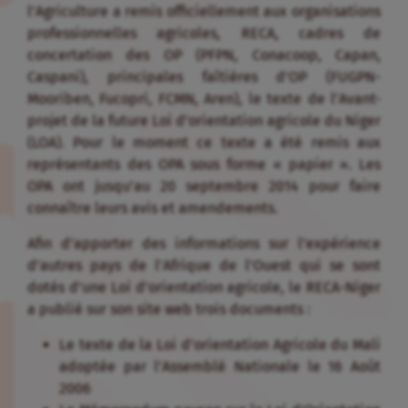
l’Agriculture a remis officiellement aux organisations
professionnelles agricoles, RECA, cadres de
concertation des OP (PFPN, Conacoop, Capan,
Caspani), principales faîtières d’OP (FUGPN-
Mooriben, Fucopri, FCMN, Aren), le texte de l’Avant-
projet de la future Loi d’orientation agricole du Niger
(LOA). Pour le moment ce texte a été remis aux
représentants des OPA sous forme « papier ». Les
OPA ont jusqu’au 20 septembre 2014 pour faire
connaître leurs avis et amendements.
Afin d’apporter des informations sur l’expérience
d’autres pays de l’Afrique de l’Ouest qui se sont
dotés d’une Loi d’orientation agricole, le RECA-Niger
a publié sur son site web trois documents :
Le texte de la Loi d’orientation Agricole du Mali
adoptée par l’Assemblé Nationale le 16 Août
2006