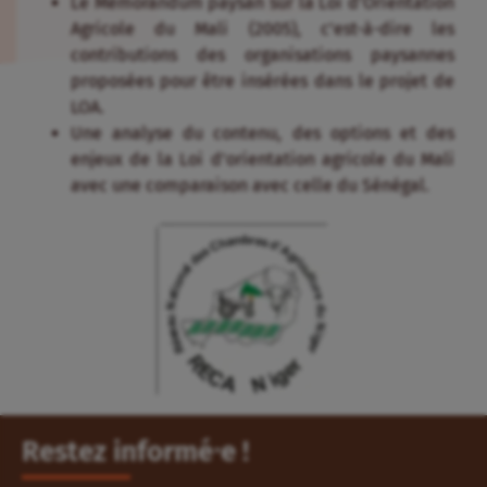
Le Mémorandum paysan sur la Loi d’Orientation
Agricole du Mali (2005), c’est-à-dire les
contributions des organisations paysannes
proposées pour être insérées dans le projet de
LOA.
Une analyse du contenu, des options et des
enjeux de la Loi d’orientation agricole du Mali
avec une comparaison avec celle du Sénégal.
Restez informé⸱e !