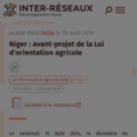
publié dans
Veille
le
18
août
2014
Niger : avant-projet de la Loi
d’orientation agricole
Loi d'Orientation Agricole (LOA)
Niger
Déclaration - communiqué
Accéder à la ressource
Le vendredi 15 Août 2014, le Ministère de