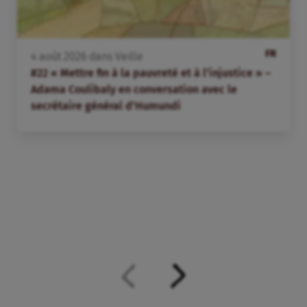
FR
4
août
2026
dans
Veille
#22 « Mettre fin à la pauvreté et à l’injustice » –
Adama Coulibaly en conversation avec le
secrétaire général d’Humundi