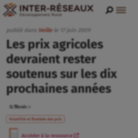
publié dans
Veille
le
17
juin
2009
Les prix agricoles
devraient rester
soutenus sur les dix
prochaines années
Volatilité et flambée des prix
Accéder à la ressource