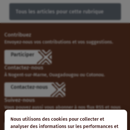
Tous les articles pour cette rubrique
Contribuez
Envoyez-nous vos contributions et vos suggestions.
Participer
Contactez-nous
À Nogent-sur-Marne, Ouagadougou ou Cotonou.
Contactez-nous
Suivez-nous
Vous pouvez aussi vous abonner à nos flux RSS et nous
suivre sur les réseaux sociaux.
Nous utilisons des cookies pour collecter et
analyser des informations sur les performances et